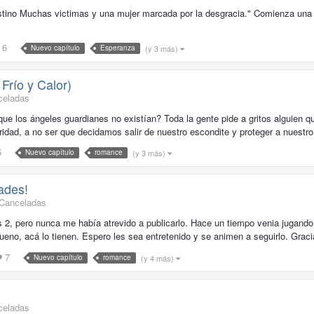
tino Muchas victimas y una mujer marcada por la desgracia." Comienza una his
6
(y 3 más)
Nuevo capítulo
Esperanza
Frío y Calor)
celadas
ue los ángeles guardianes no existían? Toda la gente pide a gritos alguien q
idad, a no ser que decidamos salir de nuestro escondite y proteger a nuestro 
5
(y 3 más)
Nuevo capítulo
romance
ades!
 Canceladas
 2, pero nunca me había atrevido a publicarlo. Hace un tiempo venia jugando 
bueno, acá lo tienen. Espero les sea entretenido y se animen a seguirlo. Graci
7
(y 4 más)
Nuevo capítulo
romance
celadas