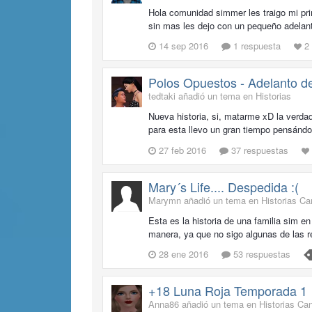
Hola comunidad simmer les traigo mi prim
sin mas les dejo con un pequeño adelan
14 sep 2016
1 respuesta
2
Polos Opuestos - Adelanto de
tedtaki añadió un tema en
Historias
Nueva historia, si, matarme xD la verdad
para esta llevo un gran tiempo pensándol
27 feb 2016
37 respuestas
Mary´s Life.... Despedida :(
Marymn añadió un tema en
Historias C
Esta es la historia de una familia sim e
manera, ya que no sigo algunas de las r
28 ene 2016
53 respuestas
+18 Luna Roja Temporada 1
Anna86 añadió un tema en
Historias Ca