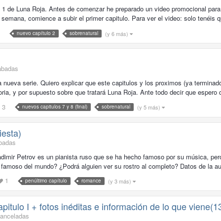
a 1 de Luna Roja. Antes de comenzar he preparado un video promocional para 
emana, comience a subir el primer capitulo. Para ver el video: solo tenéis que
(y 6 más)
nuevo capítulo 2
sobrenatural
abadas
a nueva serie. Quiero explicar que este capitulos y los proximos (ya terminado
oria, y por supuesto sobre que tratará Luna Roja. Ante todo decir que espero q
3
(y 5 más)
nuevos capitulos 7 y 8 (final)
sobrenatural
iesta)
abadas
imir Petrov es un pianista ruso que se ha hecho famoso por su música, pero
famoso del mundo? ¿Podrá alguien ver su rostro al completo? Datos de la au
1
(y 3 más)
penúltimo capítulo
romance
itulo I + fotos inéditas e información de lo que viene(1
Canceladas