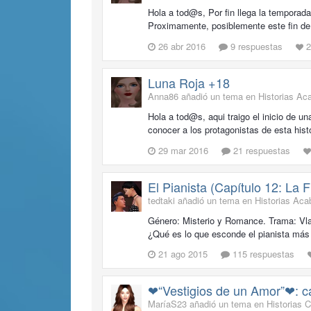
Hola a tod@s, Por fin llega la temporad
Proximamente, posiblemente este fin de s
26 abr 2016
9 respuestas
2
Luna Roja +18
Anna86 añadió un tema en
Historias Ac
Hola a tod@s, aqui traigo el inicio de un
conocer a los protagonistas de esta hist
29 mar 2016
21 respuestas
El Pianista (Capítulo 12: La F
tedtaki añadió un tema en
Historias Ac
Género: Misterio y Romance. Trama: Vlad
¿Qué es lo que esconde el pianista más 
21 ago 2015
115 respuestas
❤“Vestigios de un Amor”❤: cap
MaríaS23 añadió un tema en
Historias 