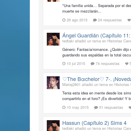
"Una familia unida… Separada por el des
muerte se mezclarán...
26 ago 2015
24 respuestas
Ángel Guardián (Capítulo 11: 
tedtaki añadió un tema en
Historias Can
Género: Fantasía/romance. ¿Quién dijo q
guardando sus espaldas en la total oscur
10 jul 2015
74 respuestas
♡The Bαchelor♡ 7-. ¡Noved
Mariaj2801 añadió un tema en
Historias
Tenia esta idea en mente desde los sims
compartirlo en el foro? ¡Es divertido! Y 
10 may 2015
51 respuestas
Hassun (Capítulo 2) Sims 4
tedtaki añadió un tema en
Historias Can