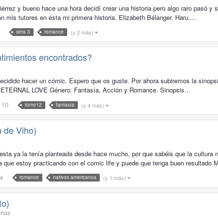
ez y bueno hace una hora decidí crear una historia pero algo raro pasó y se
 mis tutores en ésta mi primera historia. Elizabeth Bélanger. Haru....
(y 2 más)
sims 3
romance
ntimientos encontrados?
cidido hacer un cómic. Espero que os guste. Por ahora subiremos la sinopsis
os. ETERNAL LOVE Género: Fantasía, Acción y Romance. Sinopsis...
10
(y 4 más)
tomo12
fantasía
n de Viho)
esta ya la tenía planteada desde hace mucho, por que sabéis que la cultura
a que estoy practicando con el comic life y puede que tenga buen resultado M
4
(y 1 más)
romance
nativos americanos
to)
rias