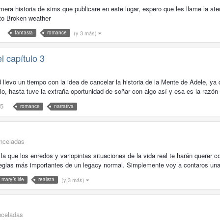
era historia de sims que publicare en este lugar, espero que les llame la aten
to Broken weather
(y 3 más)
fantasia
romance
l capítulo 3
 llevo un tiempo con la idea de cancelar la historia de la Mente de Adele, ya 
o, hasta tuve la extraña oportunidad de soñar con algo así y esa es la razón 
5
romance
narrativa
anceladas
n la que los enredos y variopintas situaciones de la vida real te harán querer
eglas más importantes de un legacy normal. Simplemente voy a contaros una h
(y 3 más)
mary´s life
realista
nceladas