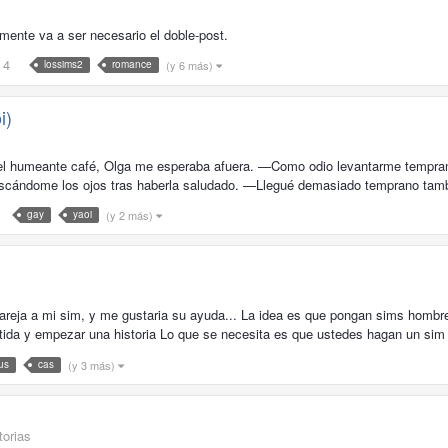
amente va a ser necesario el doble-post.
4
(y 6 más)
lossims2
romance
i)
r el humeante café, Olga me esperaba afuera. —Como odio levantarme tempr
rascándome los ojos tras haberla saludado. —Llegué demasiado temprano tam
(y 2 más)
gay
yaoi
eja a mi sim, y me gustaria su ayuda... La idea es que pongan sims hombres
rtida y empezar una historia Lo que se necesita es que ustedes hagan un sim
(y 3 más)
us
cas
torias