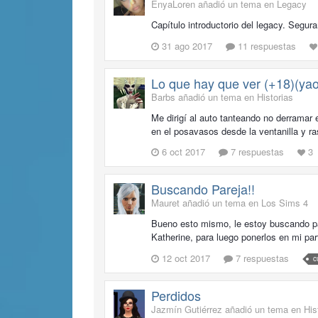
EnyaLoren añadió un tema en
Legacy
Capítulo introductorio del legacy. Segur
31 ago 2017
11 respuestas
Lo que hay que ver (+18)(yao
Barbs añadió un tema en
Historias
Me dirigí al auto tanteando no derrama
en el posavasos desde la ventanilla y 
6 oct 2017
7 respuestas
3
Buscando Pareja!!
Mauret añadió un tema en
Los Sims 4
Bueno esto mismo, le estoy buscando par
Katherine, para luego ponerlos en mi pa
12 oct 2017
7 respuestas
c
Perdidos
Jazmín Gutiérrez añadió un tema en
His