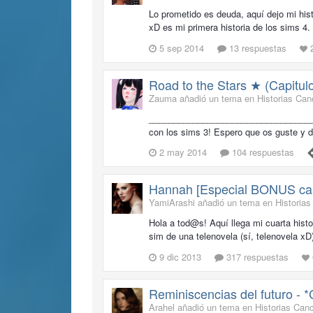
Lo prometido es deuda, aquí dejo mi his
xD es mi primera historia de los sims 4
5 sep 2014
13 respuestas
Road to the Stars ★ (Capitulo
Zauma añadió un tema en
Historias Can
___________________________________
con los sims 3! Espero que os guste 
2 may 2014
104 respuestas
Hannah [Especial BONUS ca
YamiArashi añadió un tema en
Historia
Hola a tod@s! Aquí llega mi cuarta hist
sim de una telenovela (sí, telenovela 
9 dic 2013
317 respuestas
Reminiscencias del futuro - *
Arahel añadió un tema en
Historias Can