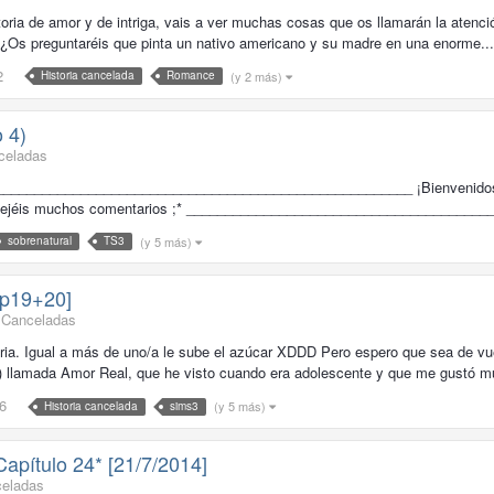
toria de amor y de intriga, vais a ver muchas cosas que os llamarán la ate
. ¿Os preguntaréis que pinta un nativo americano y su madre en una enorme...
2
(y 2 más)
Historia cancelada
Romance
 4)
celadas
____________________________________________________ ¡Bienvenidos a l
y dejéis muchos comentarios ;* ______________________________________
(y 5 más)
sobrenatural
TS3
p19+20]
s Canceladas
oria. Igual a más de uno/a le sube el azúcar XDDD Pero espero que sea de vu
xD) llamada Amor Real, que he visto cuando era adolescente y que me gustó 
6
(y 5 más)
Historia cancelada
sims3
Capítulo 24* [21/7/2014]
celadas