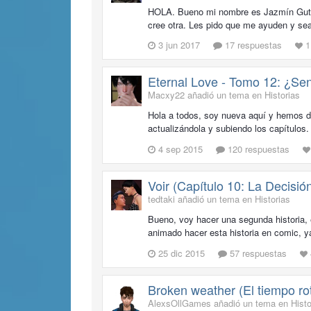
HOLA. Bueno mi nombre es Jazmín Gutiérr
cree otra. Les pido que me ayuden y sean
3 jun 2017
17 respuestas
1
Eternal Love - Tomo 12: ¿Se
Macxy22 añadió un tema en
Historias
Hola a todos, soy nueva aquí y hemos de
actualizándola y subiendo los capítul
4 sep 2015
120 respuestas
Voir (Capítulo 10: La Decisió
tedtaki añadió un tema en
Historias
Bueno, voy hacer una segunda historia, 
animado hacer esta historia en comic, y
25 dic 2015
57 respuestas
Broken weather (El tiempo ro
AlexsOllGames añadió un tema en
Histo