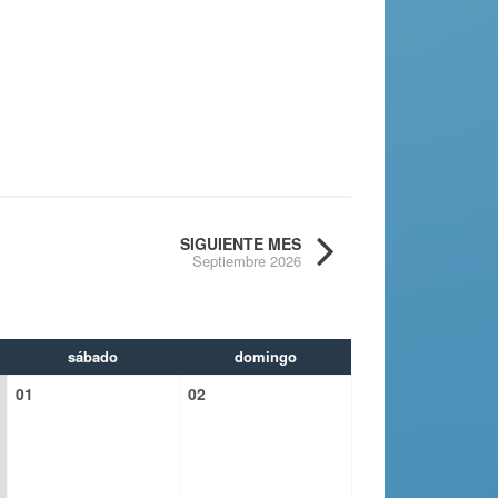
SIGUIENTE MES
Septiembre 2026
sábado
domingo
01
02