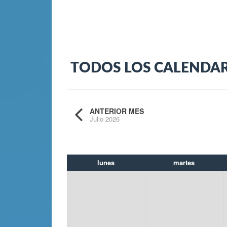
TODOS LOS CALENDA
ANTERIOR MES
Julio 2026
lunes
martes