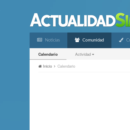
Noticias
Comunidad
Cr
Calendario
Actividad
Inicio
Calendario