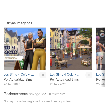
Últimas imágenes
Los Sims 4 Ocio y Negocio
Los Sims 4 Ocio y Negocio
0
0
Por Actualidad Sims
Por Actualidad Sims
Por Actu
20 feb 2025
20 feb 2025
20 feb 2
Recientemente navegando
0 miembros
No hay usuarios registrados viendo esta página.