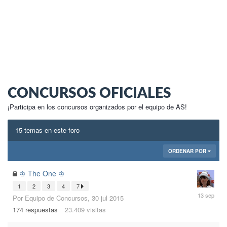
CONCURSOS OFICIALES
¡Participa en los concursos organizados por el equipo de AS!
15 temas en este foro
ORDENAR POR
♔ The One ♔
1
2
3
4
7
13
Por
Equipo de Concursos
,
30 jul 2015
sep
174
respuestas
23.409
visitas
2015