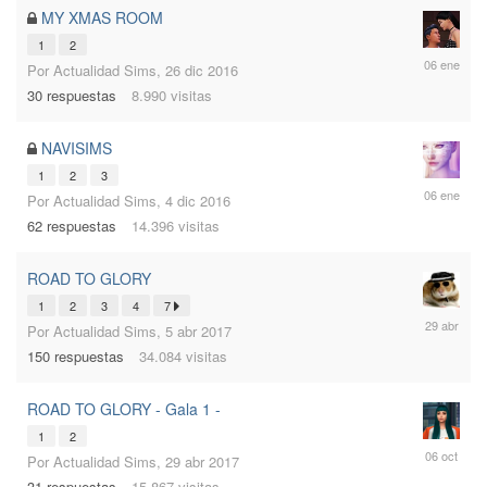
MY XMAS ROOM
1
2
6
Por
Actualidad Sims
,
26 dic 2016
ene
30
respuestas
8.990
visitas
2017
NAVISIMS
1
2
3
6
Por
Actualidad Sims
,
4 dic 2016
ene
62
respuestas
14.396
visitas
2017
ROAD TO GLORY
1
2
3
4
7
29
Por
Actualidad Sims
,
5 abr 2017
abr
150
respuestas
34.084
visitas
2017
ROAD TO GLORY - Gala 1 -
1
2
6
Por
Actualidad Sims
,
29 abr 2017
oct
31
respuestas
15.867
visitas