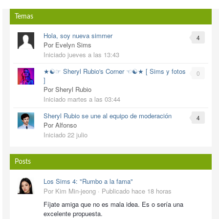
Temas
Hola, soy nueva simmer
4
Por Evelyn Sims
Iniciado
jueves a las 13:43
★☯☞ Sheryl Rubio's Corner ☜☯★ [ Sims y fotos
0
]
Por Sheryl Rubio
Iniciado
martes a las 03:44
Sheryl Rubio se une al equipo de moderación
4
Por Alfonso
Iniciado
22 julio
Posts
Los Sims 4: "Rumbo a la fama"
Por Kim Min-jeong ·
Publicado
hace 18 horas
Fíjate amiga que no es mala idea. Es o sería una
excelente propuesta.