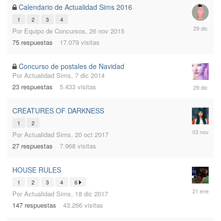
Calendario de Actualidad Sims 2016
1
2
3
4
29
Por
Equipo de Concursos
,
26 nov 2015
dic
75
respuestas
17.079
visitas
2015
Concurso de postales de Navidad
Por
Actualidad Sims
,
7 dic 2014
29
23
respuestas
5.433
visitas
dic
2014
CREATURES OF DARKNESS
1
2
3
Por
Actualidad Sims
,
20 oct 2017
nov
27
respuestas
7.968
visitas
2017
HOUSE RULES
1
2
3
4
6
21
Por
Actualidad Sims
,
18 dic 2017
ene
147
respuestas
43.266
visitas
2018