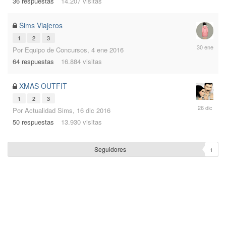
36
respuestas
14.207
visitas
2017
Sims Viajeros
1
2
3
30
Por
Equipo de Concursos
,
4 ene 2016
ene
64
respuestas
16.884
visitas
2016
XMAS OUTFIT
1
2
3
26
Por
Actualidad Sims
,
16 dic 2016
dic
50
respuestas
13.930
visitas
2016
Seguidores
1