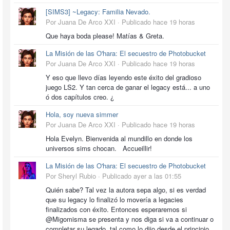
[SIMS3] ~Legacy: Familia Nevado.
Por Juana De Arco XXI ·
Publicado
hace 19 horas
Que haya boda please! Matías & Greta.
La Misión de las O'hara: El secuestro de Photobucket
Por Juana De Arco XXI ·
Publicado
hace 19 horas
Y eso que llevo días leyendo este éxito del gradioso
juego LS2. Y tan cerca de ganar el legacy está... a uno
ó dos capítulos creo. ¿
Hola, soy nueva simmer
Por Juana De Arco XXI ·
Publicado
hace 19 horas
Hola Evelyn. Bienvenida al mundillo en donde los
universos sims chocan. Accueillir!
La Misión de las O'hara: El secuestro de Photobucket
Por Sheryl Rubio ·
Publicado
ayer a las 01:55
Quién sabe? Tal vez la autora sepa algo, si es verdad
que su legacy lo finalizó lo movería a legacies
finalizados con éxito. Entonces esperaremos si
@Migomisma se presenta y nos diga si va a continuar o
completar su legado, tal como lo dijo desde el principio.