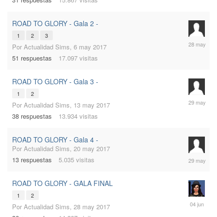
2017
ROAD TO GLORY - Gala 2 -
1
2
3
28
Por
Actualidad Sims
,
6 may 2017
may
51
respuestas
17.097
visitas
2017
ROAD TO GLORY - Gala 3 -
1
2
29
Por
Actualidad Sims
,
13 may 2017
may
38
respuestas
13.934
visitas
2017
ROAD TO GLORY - Gala 4 -
Por
Actualidad Sims
,
20 may 2017
29
13
respuestas
5.035
visitas
may
2017
ROAD TO GLORY - GALA FINAL
1
2
4
Por
Actualidad Sims
,
28 may 2017
jun