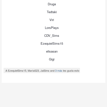
Druga
Tedtaki
Viri
LorsPlays
CDV_Sims
EzequielSims15
elisasan
Gigi
A EzequielSims15, MaríaS23, JaiSims and
3 más
les gusta esto