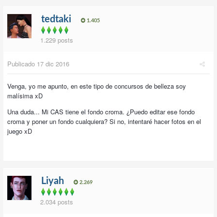
tedtaki
1.405
1.229 posts
Publicado
17 dic 2016
Venga, yo me apunto, en este tipo de concursos de belleza soy
malísima xD
Una duda... Mi CAS tiene el fondo croma. ¿Puedo editar ese fondo
croma y poner un fondo cualquiera? Si no, intentaré hacer fotos en el
juego xD
Liyah
2.269
2.034 posts