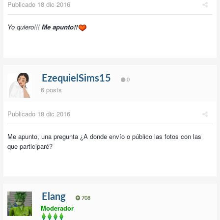
Publicado
18 dic 2016
Yo quiero!!!
Me apunto!!
EzequielSims15
0
6 posts
Publicado
18 dic 2016
Me apunto, una pregunta ¿A donde envío o público las fotos con las
que participaré?
Elang
708
Moderador