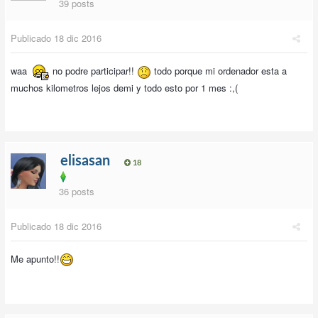
39 posts
Publicado
18 dic 2016
waa
no podre participar!!
todo porque mi ordenador esta a
muchos kilometros lejos demi y todo esto por 1 mes :,(
elisasan
18
36 posts
Publicado
18 dic 2016
Me apunto!!