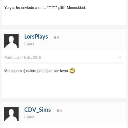
Yo ya, he enviado a mí... ******* piiiii. Monosidad.
LorsPlays
0
1 post
Publicado
18 dic 2016
Me apunto :) quiero participar por favor
CDV_Sims
0
1 post