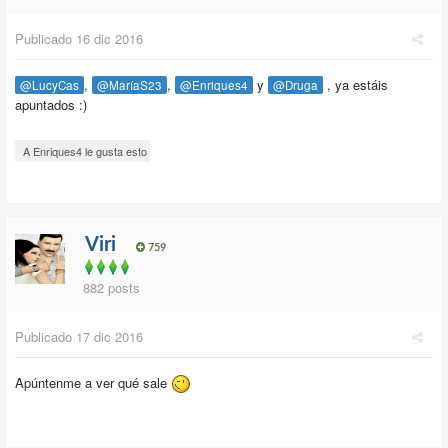
Publicado
16 dic 2016
,
,
y
, ya estáis
@LucyCas
@MaríaS23
@Enriques4
@Druga
apuntados :)
A Enriques4 le gusta esto
Viri
759
882 posts
Publicado
17 dic 2016
Apúntenme a ver qué sale