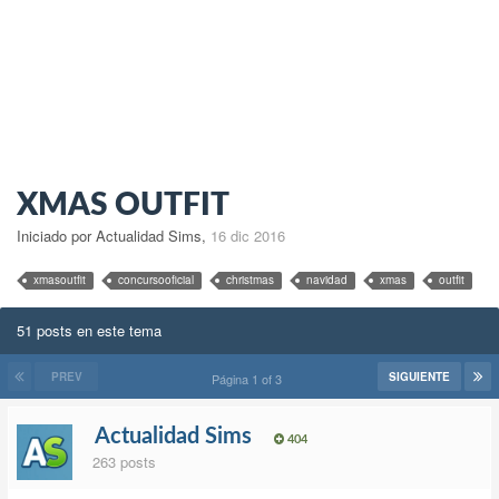
XMAS OUTFIT
Iniciado por Actualidad Sims
,
16 dic 2016
xmasoutfit
concursooficial
christmas
navidad
xmas
outfit
51 posts en este tema
PREV
SIGUIENTE
Página 1 of 3
Actualidad Sims
404
263 posts