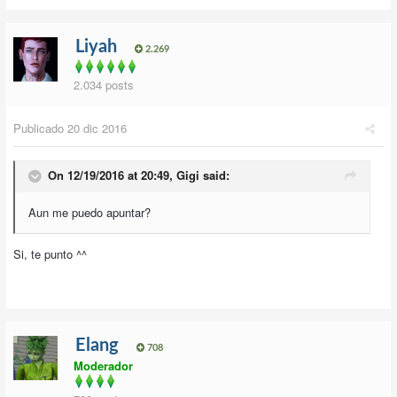
Liyah
2.269
2.034 posts
Publicado
20 dic 2016
On 12/19/2016 at 20:49,
Gigi
said:
Aun me puedo apuntar?
Si, te punto ^^
Elang
708
Moderador