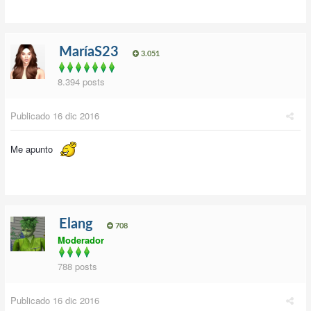
MaríaS23
3.051
8.394 posts
Publicado
16 dic 2016
Me apunto
Elang
708
Moderador
788 posts
Publicado
16 dic 2016