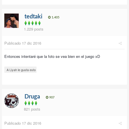
tedtaki
1.405
1.229 posts
Publicado
17 dic 2016
Entonces intentaré que la foto se vea bien en el juego xD
A Liyah le gusta esto
Druga
907
821 posts
Publicado
17 dic 2016