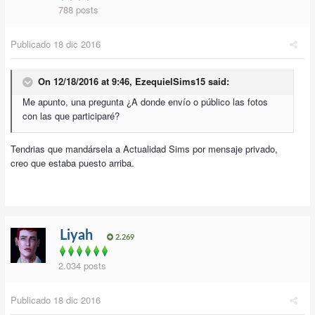
788 posts
Publicado
18 dic 2016
On 12/18/2016 at 9:46,
EzequielSims15
said:
Me apunto, una pregunta ¿A donde envío o público las fotos
con las que participaré?
Tendrias que mandársela a Actualidad Sims por mensaje privado,
creo que estaba puesto arriba.
Liyah
2.269
2.034 posts
Publicado
18 dic 2016