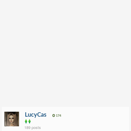
LucyCas
174
189 posts