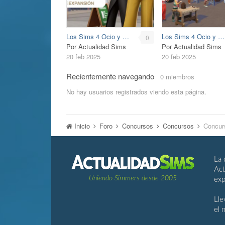
Los Sims 4 Ocio y Negocio
Los Sims 4 Ocio y Negocio
0
Por Actualidad Sims
Por Actualidad Sims
20 feb 2025
20 feb 2025
Recientemente navegando
0 miembros
No hay usuarios registrados viendo esta página.
Inicio
Foro
Concursos
Concursos
Concur
La 
Act
Uniendo Simmers desde 2005
exp
Lle
el 