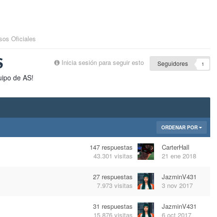
sos Oficiales
S
Inicia sesión para seguir esto
Seguidores
1
uipo de AS!
ORDENAR POR
147
respuestas
CarterHall
43.301
visitas
21 ene 2018
27
respuestas
JazminV431
7.973
visitas
3 nov 2017
31
respuestas
JazminV431
15.876
visitas
6 oct 2017