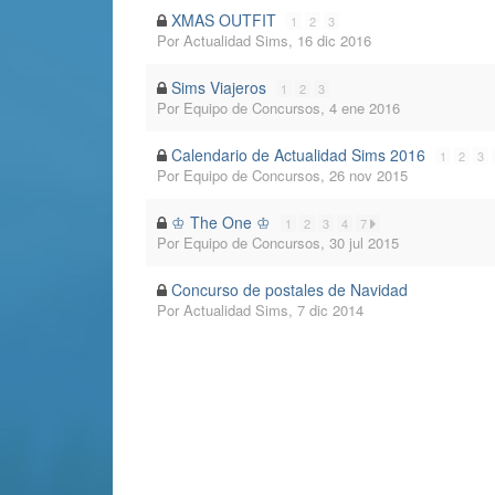
XMAS OUTFIT
1
2
3
Por
Actualidad Sims
,
16 dic 2016
Sims Viajeros
1
2
3
Por
Equipo de Concursos
,
4 ene 2016
Calendario de Actualidad Sims 2016
1
2
3
Por
Equipo de Concursos
,
26 nov 2015
♔ The One ♔
1
2
3
4
7
Por
Equipo de Concursos
,
30 jul 2015
Concurso de postales de Navidad
Por
Actualidad Sims
,
7 dic 2014