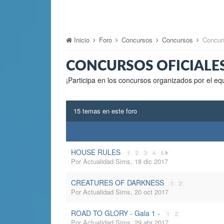
Inicio
Foro
Concursos
Concursos
Concur
CONCURSOS OFICIALE
¡Participa en los concursos organizados por el eq
15 temas en este foro
HOUSE RULES
1
2
3
4
6
Por
Actualidad Sims
,
18 dic 2017
CREATURES OF DARKNESS
1
2
Por
Actualidad Sims
,
20 oct 2017
ROAD TO GLORY - Gala 1 -
1
2
Por
Actualidad Sims
,
29 abr 2017