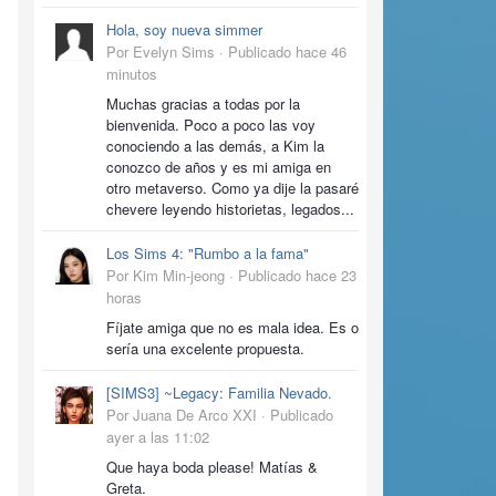
Hola, soy nueva simmer
Por Evelyn Sims ·
Publicado
hace 46
minutos
Muchas gracias a todas por la
bienvenida. Poco a poco las voy
conociendo a las demás, a Kim la
conozco de años y es mi amiga en
otro metaverso. Como ya dije la pasaré
chevere leyendo historietas, legados...
Los Sims 4: "Rumbo a la fama"
Por Kim Min-jeong ·
Publicado
hace 23
horas
Fíjate amiga que no es mala idea. Es o
sería una excelente propuesta.
[SIMS3] ~Legacy: Familia Nevado.
Por Juana De Arco XXI ·
Publicado
ayer a las 11:02
Que haya boda please! Matías &
Greta.