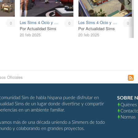
Los Sims 4 Ocio y Negocio
Los Sims 4 Ocio y Negocio
0
0
0
Por Actualidad Sims
Por Actualidad Sims
20 feb 2025
20 feb 2025
sos Oficiales
comunidad Sim de habla hispana puede disfrutar en
SOBRE 
ualidad Sims de un lugar donde divertirse y compartir
Quiénes
eriencias en un ambiente familiar.
Contact
Normas
vamos más de una década uniendo a Simmers de todo
mundo y colaborando en grandes proyectos.