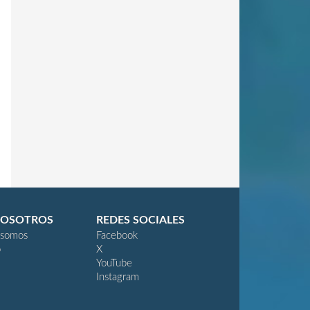
Los Sims 4 Ocio y Negocio
Dominguez brito
0
0
Por Actualidad Sims
Por Anthony
Por Viri
20 feb 2025
27 sep 2020
18 may 202
NOSOTROS
REDES SOCIALES
 somos
Facebook
o
X
YouTube
Instagram