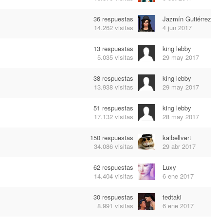
36
respuestas
Jazmín Gutiérrez
14.262
visitas
4 jun 2017
13
respuestas
king lebby
5.035
visitas
29 may 2017
38
respuestas
king lebby
13.938
visitas
29 may 2017
51
respuestas
king lebby
17.132
visitas
28 may 2017
150
respuestas
kaibellvert
34.086
visitas
29 abr 2017
62
respuestas
Luxy
14.404
visitas
6 ene 2017
30
respuestas
tedtaki
8.991
visitas
6 ene 2017