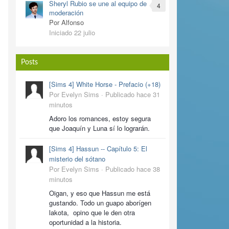
Sheryl Rubio se une al equipo de
4
moderación
Por Alfonso
Iniciado
22 julio
Posts
[Sims 4] White Horse - Prefacio (+18)
Por Evelyn Sims ·
Publicado
hace 31
minutos
Adoro los romances, estoy segura
que Joaquín y Luna sí lo lograrán.
[Sims 4] Hassun -- Capítulo 5: El
misterio del sótano
Por Evelyn Sims ·
Publicado
hace 38
minutos
Oigan, y eso que Hassun me está
gustando. Todo un guapo aborígen
lakota, opino que le den otra
oportunidad a la historia.