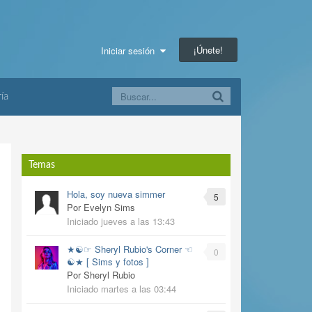
¡Únete!
Iniciar sesión
ía
Temas
Hola, soy nueva simmer
5
Por Evelyn Sims
Iniciado
jueves a las 13:43
★☯☞ Sheryl Rubio's Corner ☜
0
☯★ [ Sims y fotos ]
Por Sheryl Rubio
Iniciado
martes a las 03:44