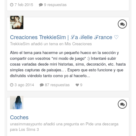
7 feb 2015
9 respuestas
Creaciones TrekkieSim | ℒa ℬelle ℱrance ♡
TrekkieSim añadió un tema en
Mis Creaciones
Abro el tema para hacerme un pequeño hueco en la sección y
compartir con vosotros "mi modo de juego" :) Intentaré subir
cosas variadas desde mini historias, sims, decoración, etc. hasta
simples capturas de paisajes.. . Espero que esto funcione y que
disfrutéis viéndolo tanto como yo al hacerlo...
3 ago 2014
87 respuestas
9
Coches
unasimmasypunto añadió una pregunta en
Pide una descarga
para Los Sims 3