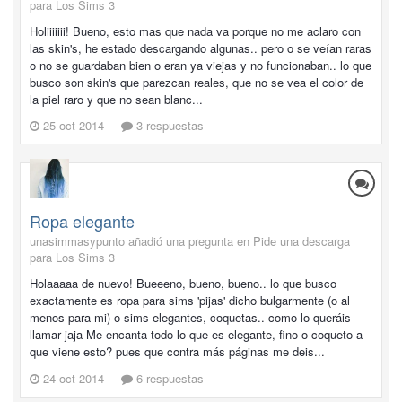
para Los Sims 3
Holiiiiiii! Bueno, esto mas que nada va porque no me aclaro con
las skin's, he estado descargando algunas.. pero o se veían raras
o no se guardaban bien o eran ya viejas y no funcionaban.. lo que
busco son skin's que parezcan reales, que no se vea el color de
la piel raro y que no sean blanc...
25 oct 2014
3 respuestas
Ropa elegante
unasimmasypunto añadió una pregunta en
Pide una descarga
para Los Sims 3
Holaaaaa de nuevo! Bueeeno, bueno, bueno.. lo que busco
exactamente es ropa para sims 'pijas' dicho bulgarmente (o al
menos para mi) o sims elegantes, coquetas.. como lo queráis
llamar jaja Me encanta todo lo que es elegante, fino o coqueto a
que viene esto? pues que contra más páginas me deis...
24 oct 2014
6 respuestas