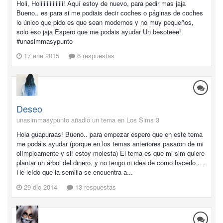
Holi, Holiiiiiiiiiiiiiii! Aquí estoy de nuevo, para pedir mas jaja
Bueno.. es para si me podiais decir coches o páginas de coches
lo único que pido es que sean modernos y no muy pequeños,
solo eso jaja Espero que me podais ayudar Un besoteee!
#unasimmasypunto
17 ene 2015
6 respuestas
Deseo
unasimmasypunto añadió un tema en
Los Sims 3
Hola guapuraas! Bueno.. para empezar espero que en este tema
me podáis ayudar (porque en los temas anteriores pasaron de mi
olímpicamente y si! estoy molesta) El tema es que mi sim quiere
plantar un árbol del dinero, y no tengo ni idea de como hacerlo ._.
He leído que la semilla se encuentra a...
29 dic 2014
13 respuestas