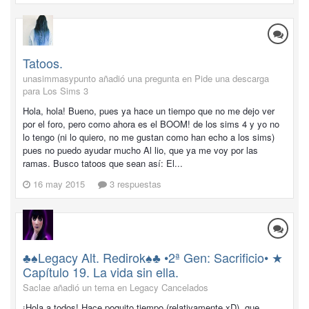
Tatoos.
unasimmasypunto añadió una pregunta en
Pide una descarga
para Los Sims 3
Hola, hola! Bueno, pues ya hace un tiempo que no me dejo ver
por el foro, pero como ahora es el BOOM! de los sims 4 y yo no
lo tengo (ni lo quiero, no me gustan como han echo a los sims)
pues no puedo ayudar mucho Al lio, que ya me voy por las
ramas. Busco tatoos que sean así: El...
16 may 2015
3 respuestas
♣♠Legacy Alt. Redirok♠♣ •2ª Gen: Sacrificio• ★
Capítulo 19. La vida sin ella.
Saclae añadió un tema en
Legacy Cancelados
¡Hola a todos! Hace poquito tiempo (relativamente xD), que