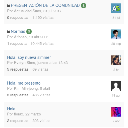
PRESENTACIÓN DE LA COMUNIDAD
Por
Actualidad Sims
,
31 jul 2017
31
0
respuestas
1.190
visitas
jul
2017
Normas
Por
Alfonso
,
13 abr 2006
20
1
respuesta
10.445
visitas
sep
2014
Hola, soy nueva simmer
Por
Evelyn Sims
,
jueves a las 13:43
hace
5
respuestas
69
visitas
2
horas
Hola! me presento
Por
Kim Min-jeong
,
8 abril
19
3
respuestas
486
visitas
abril
Hola!
Por
florax
,
22 marzo
7
2
respuestas
303
visitas
abril