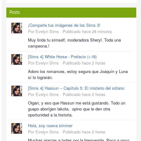
Posts
¡Comparte tus imágenes de los Sims 3!
Por Evelyn Sims ·
Publicado
hace 28 minutos
Muy linda tu simself, moderadora Sheryl. Toda una
campeona.!
[Sims 4] White Horse - Prefacio (+18)
Por Evelyn Sims ·
Publicado
hace 2 horas
Adoro los romances, estoy segura que Joaquín y Luna
sí lo lograrán.
[Sims 4] Hassun -- Capítulo 5: El misterio del sótano
Por Evelyn Sims ·
Publicado
hace 2 horas
Oigan, y eso que Hassun me está gustando. Todo un
guapo aborígen lakota, opino que le den otra
oportunidad a la historia.
Hola, soy nueva simmer
Por Evelyn Sims ·
Publicado
hace 2 horas
Muchas gracias a todas por la bienvenida. Poco a poco