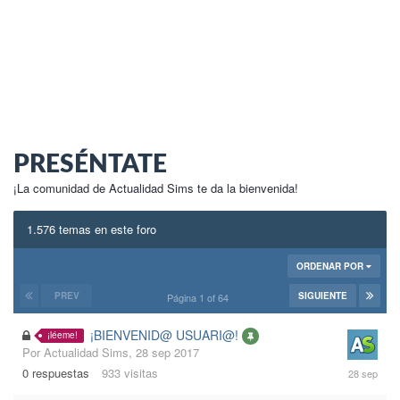
PRESÉNTATE
¡La comunidad de Actualidad Sims te da la bienvenida!
1.576 temas en este foro
ORDENAR POR
PREV
SIGUIENTE
Página 1 of 64
¡BIENVENID@ USUARI@!
¡léeme!
Por
Actualidad Sims
,
28 sep 2017
28
0
respuestas
933
visitas
sep
2017