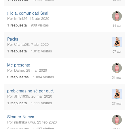
abr
2020
¡Hola, comunidad Sim!
Por
Imiint26
,
13 abr 2020
14
1
respuesta
908
visitas
abr
2020
Packs
Por
Clarita08
,
7 abr 2020
7
1
respuesta
1.012
visitas
abr
2020
Me presento
Por
Dafne
,
29 mar 2020
31
3
respuestas
1.034
visitas
mar
2020
problemas no sé por qué.
Por
JFK1935
,
26 mar 2020
27
1
respuesta
1.111
visitas
mar
2020
Simmer Nueva
Por
nisthika uwu
,
23 feb 2020
29
2
respuestas
1.137
visitas