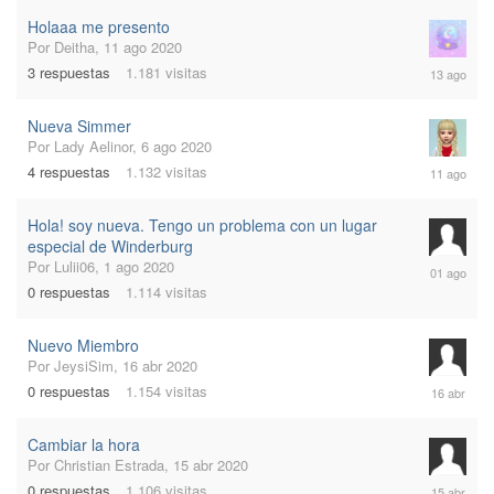
2020
Holaaa me presento
Por
Deitha
,
11 ago 2020
13
3
respuestas
1.181
visitas
ago
2020
Nueva Simmer
Por
Lady Aelinor
,
6 ago 2020
11
4
respuestas
1.132
visitas
ago
2020
Hola! soy nueva. Tengo un problema con un lugar
especial de Winderburg
1
Por
Lulii06
,
1 ago 2020
ago
0
respuestas
1.114
visitas
2020
Nuevo Miembro
Por
JeysiSim
,
16 abr 2020
16
0
respuestas
1.154
visitas
abr
2020
Cambiar la hora
Por
Christian Estrada
,
15 abr 2020
15
0
respuestas
1.106
visitas