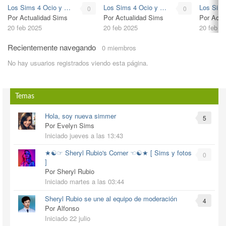
Los Sims 4 Ocio y Negocio
Los Sims 4 Ocio y Negocio
0
0
Por Actualidad Sims
Por Actualidad Sims
Por Actu
20 feb 2025
20 feb 2025
20 feb 2
Recientemente navegando
0 miembros
No hay usuarios registrados viendo esta página.
Temas
Hola, soy nueva simmer
5
Por Evelyn Sims
Iniciado
jueves a las 13:43
★☯☞ Sheryl Rubio's Corner ☜☯★ [ Sims y fotos
0
]
Por Sheryl Rubio
Iniciado
martes a las 03:44
Sheryl Rubio se une al equipo de moderación
4
Por Alfonso
Iniciado
22 julio