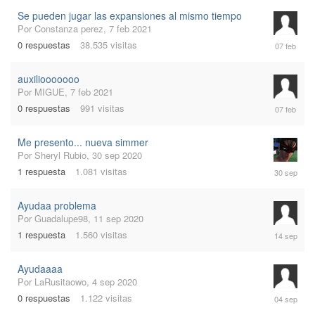
Se pueden jugar las expansiones al mismo tiempo
Por
Constanza perez
,
7 feb 2021
7
0
respuestas
38.535
visitas
feb
2021
auxiliooooooo
Por
MIGUE
,
7 feb 2021
7
0
respuestas
991
visitas
feb
2021
Me presento... nueva simmer
Por
Sheryl Rubio
,
30 sep 2020
30
1
respuesta
1.081
visitas
sep
2020
Ayudaa problema
Por
Guadalupe98
,
11 sep 2020
14
1
respuesta
1.560
visitas
sep
2020
Ayudaaaa
Por
LaRusitaowo
,
4 sep 2020
4
0
respuestas
1.122
visitas
sep