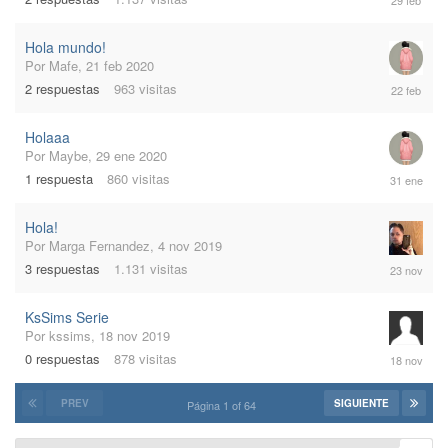
feb
2020
Hola mundo!
Por
Mafe
,
21 feb 2020
22
2
respuestas
963
visitas
feb
2020
Holaaa
Por
Maybe
,
29 ene 2020
31
1
respuesta
860
visitas
ene
2020
Hola!
Por
Marga Fernandez
,
4 nov 2019
23
3
respuestas
1.131
visitas
nov
2019
KsSims Serie
Por
kssims
,
18 nov 2019
18
0
respuestas
878
visitas
nov
2019
PREV
SIGUIENTE
Página 1 of 64