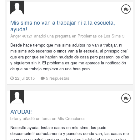
Mis sims no van a trabajar ni a la escuela,
ayuda!
Ange140121 añadió una pregunta en
Problemas de Los Sims 3
Desde hace tiempo que mis sims adultos no van a trabajar, ni
mis sims adolescentes o niños van a la escuela, al principio creí
que era por que se habían mudado de casa pero pasaron los días
y siguieron sin ir. El problema es que me aparece la notificación
de que su trabajo empieza en una hora pero...
22 jul 2015
5 respuestas
AYUDA!!
brtany añadió un tema en
Mis Creaciones
Necesito ayuda, instale casas en mis sims, los pude
descomprimir correctamente y ponerlos donde van, las casas me
aparecen en galeria pero cuando quiero instalar el solar me dice