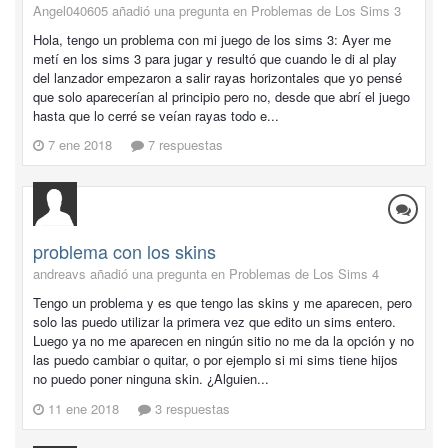
Angel040605 añadió una pregunta en
Problemas de Los Sims 3
Hola, tengo un problema con mi juego de los sims 3: Ayer me
metí en los sims 3 para jugar y resultó que cuando le di al play
del lanzador empezaron a salir rayas horizontales que yo pensé
que solo aparecerían al principio pero no, desde que abrí el juego
hasta que lo cerré se veían rayas todo e...
7 ene 2018
7 respuestas
problema con los skins
andreavs añadió una pregunta en
Problemas de Los Sims 4
Tengo un problema y es que tengo las skins y me aparecen, pero
solo las puedo utilizar la primera vez que edito un sims entero.
Luego ya no me aparecen en ningún sitio no me da la opción y no
las puedo cambiar o quitar, o por ejemplo si mi sims tiene hijos
no puedo poner ninguna skin. ¿Alguien...
11 ene 2018
3 respuestas