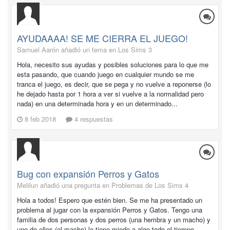
AYUDAAAA! SE ME CIERRA EL JUEGO!
Samuel Aarón añadió un tema en
Los Sims 3
Hola, necesito sus ayudas y posibles soluciones para lo que me
esta pasando, que cuando juego en cualquier mundo se me
tranca el juego, es decir, que se pega y no vuelve a reponerse (lo
he dejado hasta por 1 hora a ver si vuelve a la normalidad pero
nada) en una determinada hora y en un determinado...
8 feb 2018
4 respuestas
Bug con expansión Perros y Gatos
Melilun añadió una pregunta en
Problemas de Los Sims 4
Hola a todos! Espero que estén bien. Se me ha presentado un
problema al jugar con la expansión Perros y Gatos. Tengo una
familia de dos personas y dos perros (una hembra y un macho) y
uno de ellos (el macho) le tiene miedo a algo todo el tiempo.