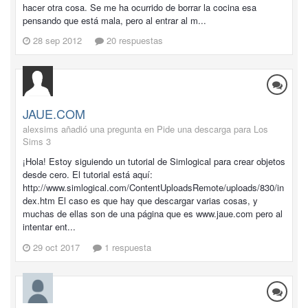
hacer otra cosa. Se me ha ocurrido de borrar la cocina esa
pensando que está mala, pero al entrar al m...
28 sep 2012
20 respuestas
JAUE.COM
alexsims añadió una pregunta en
Pide una descarga para Los
Sims 3
¡Hola! Estoy siguiendo un tutorial de Simlogical para crear objetos
desde cero. El tutorial está aquí:
http://www.simlogical.com/ContentUploadsRemote/uploads/830/in
dex.htm El caso es que hay que descargar varias cosas, y
muchas de ellas son de una página que es www.jaue.com pero al
intentar ent...
29 oct 2017
1 respuesta