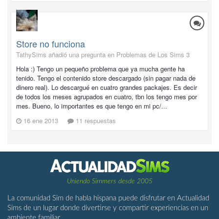
Store no funciona
TathySims añadió una pregunta en
Problemas de Los Sims 3
Hola :) Tengo un pequeño problema que ya mucha gente ha
tenido. Tengo el contenido store descargado (sin pagar nada de
dinero real). Lo descargué en cuatro grandes packajes. Es decir
de todos los meses agrupados en cuatro, tbn los tengo mes por
mes. Bueno, lo importantes es que tengo en mi pc/...
16 ene 2013
11 respuestas
Uniendo Simmers desde 2005
La comunidad Sim de habla hispana puede disfrutar en Actualidad
Sims de un lugar donde divertirse y compartir experiencias en un
ambiente familiar.