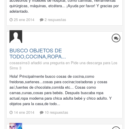
accesorios y muebles de hospital, como camillas, herramientas
quirúrgicas, máquinas, etcétera... ¡Ayuda por favor! Y gracias por
adelantado.
25 ene 2014
2 respuestas
BUSCO OBJETOS DE
TODO,COCINA,ROPA...
cosassims3 añadió una pregunta en
Pide una descarga para Los
Sims 3
Hola! Principalmente busco cosas de cocina,como
freidoras,sartenes...cosas para cocinar,tostadoras y cosas
así,fuentes de chocolate,comida etc... Cosas como
camas,cunas,cosas para bebés. Después buscaba ropa
actual,ropa moderna para chica adulta bebé y chico adulto. Y
objetos para la casa,de todo...
14 ene 2014
10 respuestas