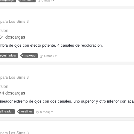
 para Los Sims 3
rsion
61 descargas
bra de ojos con efecto potente, 4 canales de recoloración.
(y 4 más)
eyeshadow
makeup
 para Los Sims 3
rsion
44 descargas
ineador extremo de ojos con dos canales, uno superior y otro inferior con acab
(y 5 más)
elineador
eyeliner
 para Los Sims 3