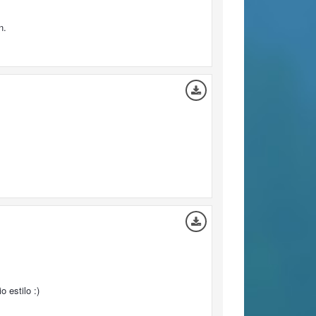
n.
 estilo :)