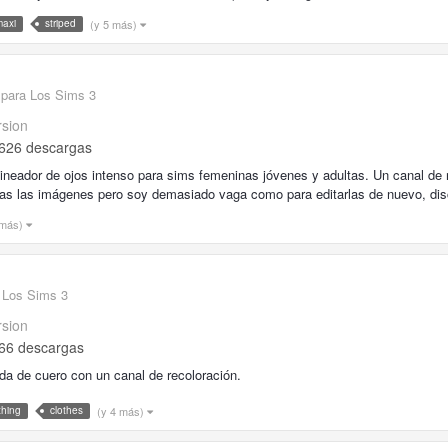
(y 5 más)
maxi
striped
 para Los Sims 3
rsion
626 descargas
ineador de ojos intenso para sims femeninas jóvenes y adultas. Un canal de r
as las imágenes pero soy demasiado vaga como para editarlas de nuevo, dis
 más)
 Los Sims 3
rsion
66 descargas
da de cuero con un canal de recoloración.
(y 4 más)
thing
clothes