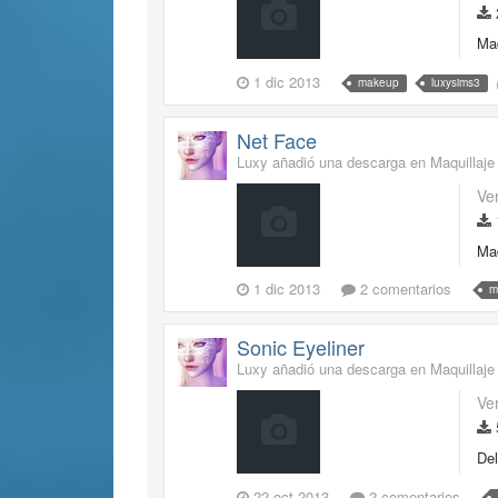
Maq
1 dic 2013
makeup
luxysims3
Net Face
Luxy añadió una descarga en
Maquillaje
Ve
Maq
1 dic 2013
2 comentarios
m
Sonic Eyeliner
Luxy añadió una descarga en
Maquillaje
Ve
Del
22 oct 2013
2 comentarios