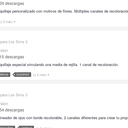
29 descargas
uillaje personalizado con motivos de flores. Múltiples canales de recoloració
(y 2 más)
 para Los Sims 3
rsion
15 descargas
uillaje especial simulando una media de rejilla. 1 canal de recoloración.
(y 2 más)
akeup
luxysims3
 para Los Sims 3
rsion
54 descargas
ineador de ojos con borde recolorable, 2 canales diferentes para crear tu propio
(y 6 más)
maquillaje
makeup