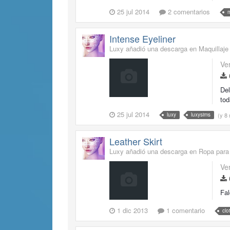
25 jul 2014
2 comentarios
Intense Eyeliner
Luxy añadió una descarga en
Maquillaje
Ve
Del
tod
25 jul 2014
(y 8
luxy
luxysims
Leather Skirt
Luxy añadió una descarga en
Ropa para
Ve
Fal
1 dic 2013
1 comentario
clo