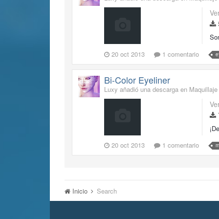
Ve
Som
20 oct 2013
1 comentario
e
Bi-Color Eyeliner
Luxy añadió una descarga en
Maquillaje
Ve
¡De
20 oct 2013
1 comentario
m
Inicio
Search