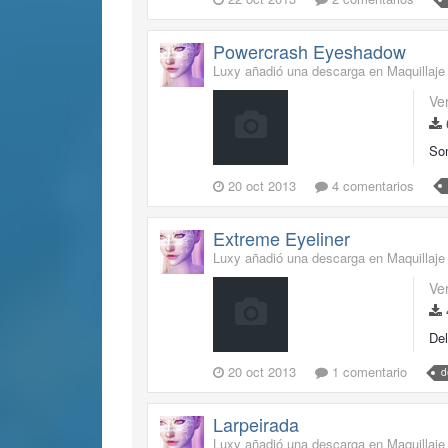
Powercrash Eyeshadow
Luxy añadió una descarga en
Maquillaje
Ve
Som
20 oct 2013
4 comentarios
Extreme Eyeliner
Luxy añadió una descarga en
Maquillaje
Ve
Del
20 oct 2013
1 comentario
d
Larpeirada
Luxy añadió una descarga en
Maquillaje