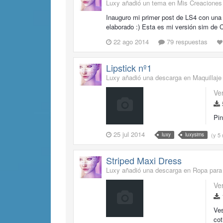
Luxy añadió un tema en
Mis Creaciones
Inauguro mi primer post de LS4 con una
elaborado :) Esta es mi versión sim de C
22 ago 2014
79 respuestas
Lipstick nº1
Luxy añadió una descarga en
Maquillaje
Ve
Pin
25 jul 2014
(y 5
luxy
luxysims
Striped Maxi Dress
Luxy añadió una descarga en
Ropa para
Ve
Ves
cot