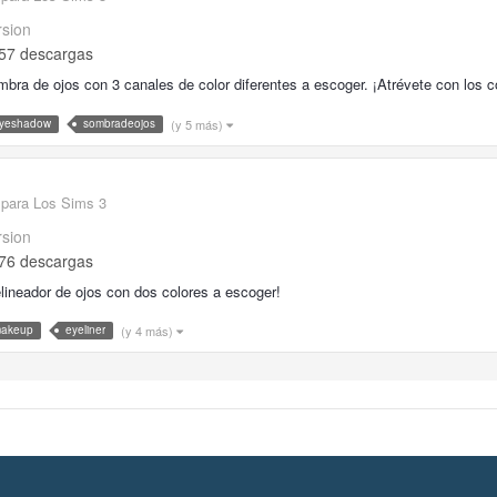
rsion
57 descargas
bra de ojos con 3 canales de color diferentes a escoger. ¡Atrévete con los c
(y 5 más)
yeshadow
sombradeojos
 para Los Sims 3
rsion
76 descargas
lineador de ojos con dos colores a escoger!
(y 4 más)
akeup
eyeliner