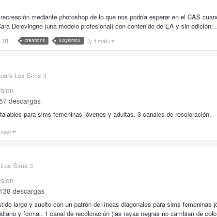
 recreación mediante photoshop de lo que nos podría esperar en el CAS cua
ara Delevingne (una modelo profesional) con contenido de EA y sin edición:..
18
(y 4 más)
creations
luxysims3
 para Los Sims 3
rsion
57 descargas
talabios para sims femeninas jóvenes y adultas. 3 canales de recoloración.
 más)
 Los Sims 3
rsion
138 descargas
tido largo y suelto con un patrón de líneas diagonales para sims femeninas j
idiano y formal. 1 canal de recoloración (las rayas negras no cambian de color