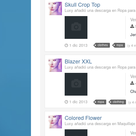
Skull Crop Top
Luxy añadió una descarga en
Ropa para
Ve
Jer
1 dic 2013
(y 4 
clothes
ropa
Blazer XXL
Luxy añadió una descarga en
Ropa para
Ve
Cha
1 dic 2013
(y 4
ropa
clothing
Colored Flower
Luxy añadió una descarga en
Maquillaje
Ve