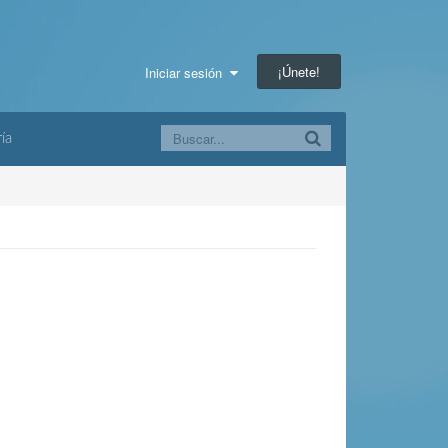
¡Únete!
Iniciar sesión
ía