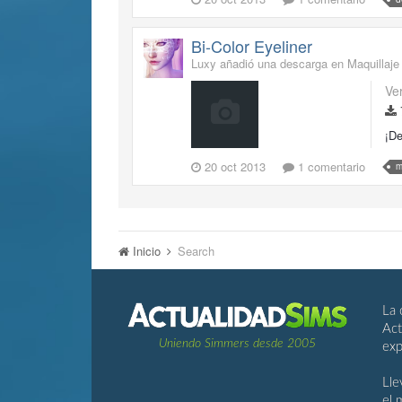
Bi-Color Eyeliner
Luxy añadió una descarga en
Maquillaje
Ve
¡De
20 oct 2013
1 comentario
m
Inicio
Search
La 
Act
Uniendo Simmers desde 2005
exp
Lle
el 