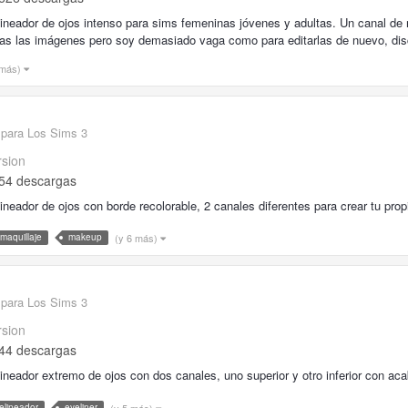
ineador de ojos intenso para sims femeninas jóvenes y adultas. Un canal de r
as las imágenes pero soy demasiado vaga como para editarlas de nuevo, dis
 más)
 para Los Sims 3
rsion
54 descargas
ineador de ojos con borde recolorable, 2 canales diferentes para crear tu propio
(y 6 más)
maquillaje
makeup
 para Los Sims 3
rsion
44 descargas
ineador extremo de ojos con dos canales, uno superior y otro inferior con acab
(y 5 más)
elineador
eyeliner