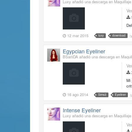
Luxy añadió una descarga en
Maquillaje
Ve
Del
12 mar 2015
(
luxy
download
Egypcian Eyeliner
BSariiDA añadió una descarga en
Maquil
Ve
Mi 
cri
16 ago 2014
(
Sims3
Eyeliner
Intense Eyeliner
Luxy añadió una descarga en
Maquillaje
Ve