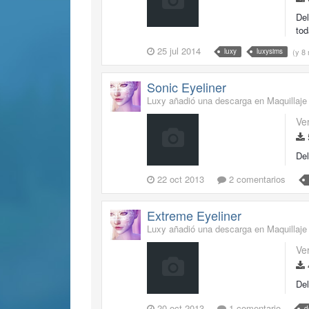
Del
tod
25 jul 2014
(y 8
luxy
luxysims
Sonic Eyeliner
Luxy añadió una descarga en
Maquillaje
Ve
Del
22 oct 2013
2 comentarios
Extreme Eyeliner
Luxy añadió una descarga en
Maquillaje
Ve
Del
20 oct 2013
1 comentario
d