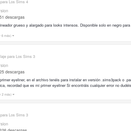
 para Los Sims 4
rsion
51 descargas
ineador grueso y alargado para looks intensos. Disponible solo en negro para
y 6 más)
laje para Los Sims 3
rsion
25 descargas
primer eyeliner, en el archivo tenéis para instalar en versión .sims3pack o .
tica, recordad que es mi primer eyeliner Si encontráis cualquier error no dud
y 2 más)
 para Los Sims 3
rsion
626 descargas