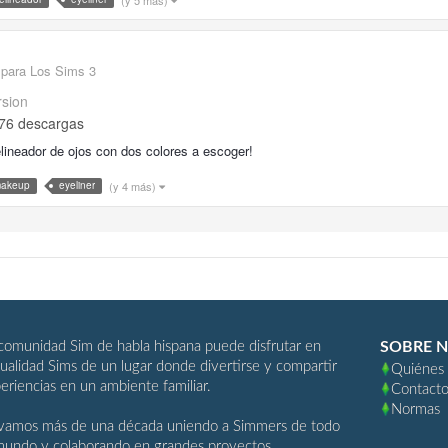
 para Los Sims 3
rsion
76 descargas
lineador de ojos con dos colores a escoger!
(y 4 más)
akeup
eyeliner
comunidad Sim de habla hispana puede disfrutar en
SOBRE 
ualidad Sims de un lugar donde divertirse y compartir
Quiénes
eriencias en un ambiente familiar.
Contact
Normas
vamos más de una década uniendo a Simmers de todo
mundo y colaborando en grandes proyectos.