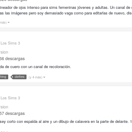
ineador de ojos intenso para sims femeninas jóvenes y adultas. Un canal de r
as las imágenes pero soy demasiado vaga como para editarlas de nuevo, dis
 más)
 Los Sims 3
rsion
66 descargas
da de cuero con un canal de recoloración.
(y 4 más)
thing
clothes
 Los Sims 3
rsion
57 descargas
sey corto con espalda al aire y un dibujo de calavera en la parte de delante. 
más)