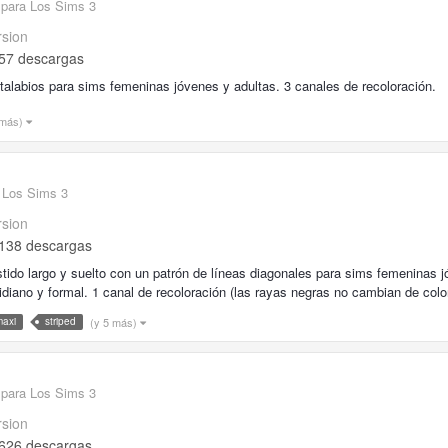
 para Los Sims 3
rsion
57 descargas
talabios para sims femeninas jóvenes y adultas. 3 canales de recoloración.
 más)
 Los Sims 3
rsion
138 descargas
tido largo y suelto con un patrón de líneas diagonales para sims femeninas j
idiano y formal. 1 canal de recoloración (las rayas negras no cambian de color
(y 5 más)
maxi
striped
 para Los Sims 3
rsion
626 descargas