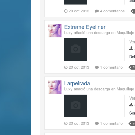
Som
20 oct 2013
4 comentarios
Extreme Eyeliner
Luxy añadió una descarga en
Maquillaje
Ve
Del
20 oct 2013
1 comentario
d
Larpeirada
Luxy añadió una descarga en
Maquillaje
Ve
Som
20 oct 2013
1 comentario
e