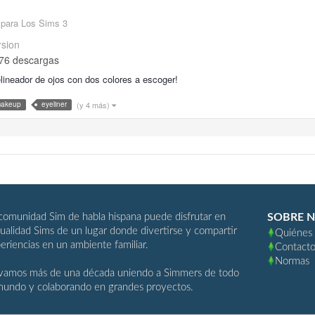
 para Los Sims 3
rsion
76 descargas
lineador de ojos con dos colores a escoger!
(y 4 más)
akeup
eyeliner
comunidad Sim de habla hispana puede disfrutar en
SOBRE 
ualidad Sims de un lugar donde divertirse y compartir
Quiénes
eriencias en un ambiente familiar.
Contact
Normas
vamos más de una década uniendo a Simmers de todo
mundo y colaborando en grandes proyectos.