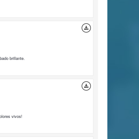
ado brillante.
olores vivos!