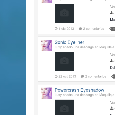
Ve
Maq
1 dic 2013
2 comentarios
m
Sonic Eyeliner
Luxy añadió una descarga en
Maquillaje
Ve
Del
22 oct 2013
2 comentarios
Powercrash Eyeshadow
Luxy añadió una descarga en
Maquillaje
Ve