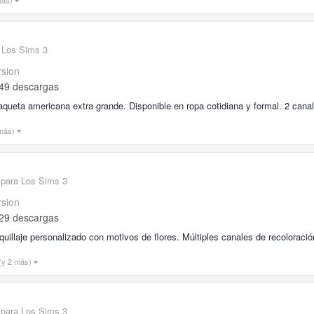
 Los Sims 3
rsion
49 descargas
queta americana extra grande. Disponible en ropa cotidiana y formal. 2 canal
 más)
 para Los Sims 3
rsion
29 descargas
uillaje personalizado con motivos de flores. Múltiples canales de recoloració
(y 2 más)
 para Los Sims 3