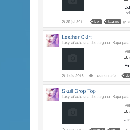
Del
tod
25 jul 2014
(y 8
luxy
luxysims
Leather Skirt
Luxy añadió una descarga en
Ropa para
Ve
Fal
1 dic 2013
1 comentario
clo
Skull Crop Top
Luxy añadió una descarga en
Ropa para
Ve
Jer
1 dic 2013
(y 4 
clothes
ropa