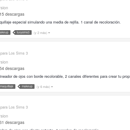
rsion
15 descargas
uillaje especial simulando una media de rejilla. 1 canal de recoloración.
(y 2 más)
akeup
luxysims3
 para Los Sims 3
rsion
54 descargas
ineador de ojos con borde recolorable, 2 canales diferentes para crear tu propio
(y 6 más)
maquillaje
makeup
 para Los Sims 3
rsion
61 descargas