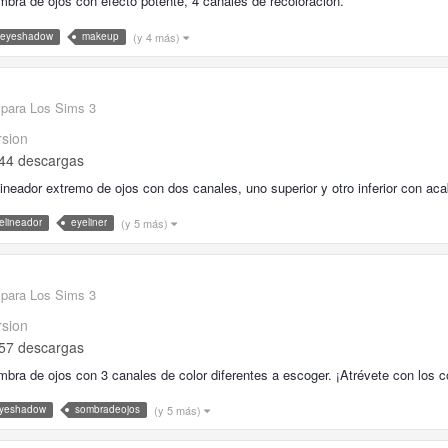
bra de ojos con efecto potente, 4 canales de recoloración.
(y 4 más)
eyeshadow
makeup
 para Los Sims 3
rsion
44 descargas
ineador extremo de ojos con dos canales, uno superior y otro inferior con acab
(y 5 más)
elineador
eyeliner
 para Los Sims 3
rsion
57 descargas
bra de ojos con 3 canales de color diferentes a escoger. ¡Atrévete con los c
(y 5 más)
yeshadow
sombradeojos