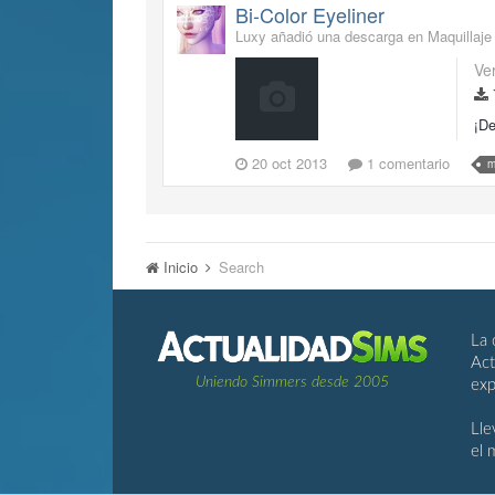
Bi-Color Eyeliner
Luxy añadió una descarga en
Maquillaje
Ve
¡De
20 oct 2013
1 comentario
m
Inicio
Search
La 
Act
Uniendo Simmers desde 2005
exp
Lle
el 