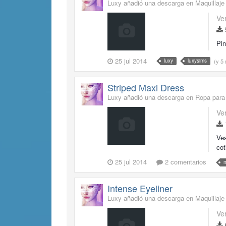
Luxy añadió una descarga en
Maquillaje
Ve
Pin
25 jul 2014
(y 5
luxy
luxysims
Striped Maxi Dress
Luxy añadió una descarga en
Ropa para
Ve
Ves
cot
25 jul 2014
2 comentarios
Intense Eyeliner
Luxy añadió una descarga en
Maquillaje
Ve