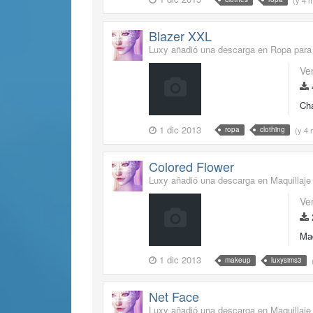
Blazer XXL
Luxy añadió una descarga en
Ropa para
Ve
Cha
1 dic 2013
(y 4
ropa
clothing
Colored Flower
Luxy añadió una descarga en
Maquillaje
Ve
Maq
1 dic 2013
makeup
luxysims3
Net Face
Luxy añadió una descarga en
Maquillaje