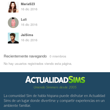
MaríaS23
16 dic 2016
Luli
16 dic 2016
JaiSims
16 dic 2016
Recientemente navegando
0 miembros
No hay usuarios registrados viendo esta página.
Uniendo Simmers desde 2005
La comunidad Sim de habla hispana puede disfrutar en Actualidad
Sims de un lugar donde divertirse y compartir experiencias en un
ambiente familiar.