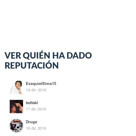
VER QUIÉN HA DADO
REPUTACIÓN
EzequielSims15
19 dic 2016
tedtaki
17 dic 2016
Druga
16 dic 2016