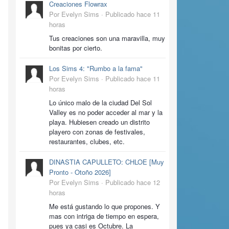
Creaciones Flowrax
Por Evelyn Sims ·
Publicado
hace 11
horas
Tus creaciones son una maravilla, muy
bonitas por cierto.
Los Sims 4: "Rumbo a la fama"
Por Evelyn Sims ·
Publicado
hace 11
horas
Lo único malo de la ciudad Del Sol
Valley es no poder acceder al mar y la
playa. Hubiesen creado un distrito
playero con zonas de festivales,
restaurantes, clubes, etc.
DINASTIA CAPULLETO: CHLOE [Muy
Pronto - Otoño 2026]
Por Evelyn Sims ·
Publicado
hace 12
horas
Me está gustando lo que propones. Y
mas con intriga de tiempo en espera,
pues ya casi es Octubre. La