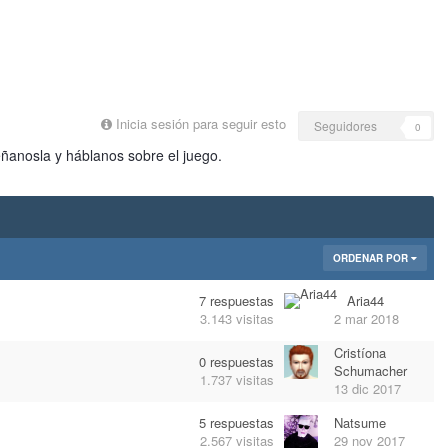
Inicia sesión para seguir esto
Seguidores
0
ñanosla y háblanos sobre el juego.
ORDENAR POR
7
respuestas
Aria44
3.143
visitas
2 mar 2018
Cristíona
0
respuestas
Schumacher
1.737
visitas
13 dic 2017
5
respuestas
Natsume
2.567
visitas
29 nov 2017