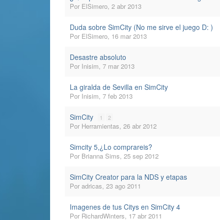
Por
ElSimero
,
2 abr 2013
Duda sobre SimCity (No me sirve el juego D: )
Por
ElSimero
,
16 mar 2013
Desastre absoluto
Por
Inisim
,
7 mar 2013
La giralda de Sevilla en SimCity
Por
Inisim
,
7 feb 2013
SimCity
1
2
Por
Herramientas
,
26 abr 2012
Simcity 5,¿Lo comprareis?
Por
Brianna Sims
,
25 sep 2012
SimCity Creator para la NDS y etapas
Por
adricas
,
23 ago 2011
Imagenes de tus Citys en SimCity 4
Por
RichardWinters
,
17 abr 2011