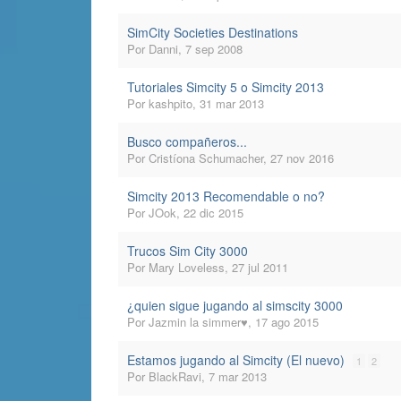
SimCity Societies Destinations
Por
Danni
,
7 sep 2008
Tutoriales Simcity 5 o Simcity 2013
Por
kashpito
,
31 mar 2013
Busco compañeros...
Por
Cristíona Schumacher
,
27 nov 2016
Simcity 2013 Recomendable o no?
Por
JOok
,
22 dic 2015
Trucos Sim City 3000
Por
Mary Loveless
,
27 jul 2011
¿quien sigue jugando al simscity 3000
Por
Jazmin la simmer♥
,
17 ago 2015
Estamos jugando al Simcity (El nuevo)
1
2
Por
BlackRavi
,
7 mar 2013