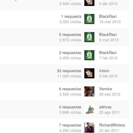
2.549
visitas
3 abr 2013
1
respuesta
BlackRavi
3.023
visitas
16 mar 2013
5
respuestas
BlackRavi
2.873
visitas
9 mar 2013
2
respuestas
BlackRavi
2.459
visitas
7 feb 2013
33
respuestas
Inisim
11.003
visitas
5 feb 2013
6
respuestas
Vernice
3.535
visitas
28 sep 2012
0
respuestas
adricas
3.888
visitas
23 ago 2011
7
respuestas
RichardWinters
4.260
visitas
23 abr 2011