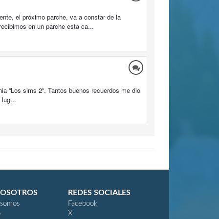
nte, el próximo parche, va a constar de la
cibimos en un parche esta ca...
nia ''Los sims 2''. Tantos buenos recuerdos me dio
lug...
NOSOTROS
REDES SOCIALES
 somos
Facebook
o
X