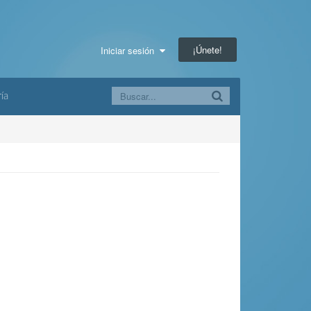
¡Únete!
Iniciar sesión
ía