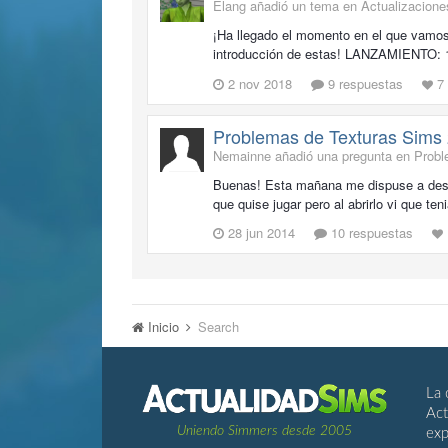
Elang añadió un tema en
Actualizacione
¡Ha llegado el momento en el que vamos 
introducción de estas! LANZAMIENTO: 1
2 nov 2018
9 respuestas
7
Problemas de Texturas Sims
Nemainne añadió una pregunta en
Prob
Buenas! Esta mañana me dispuse a desinst
que quise jugar pero al abrirlo vi que ten
28 jun 2014
10 respuestas
Inicio
Search
La 
Act
Uniendo Simmers desde 2005
exp