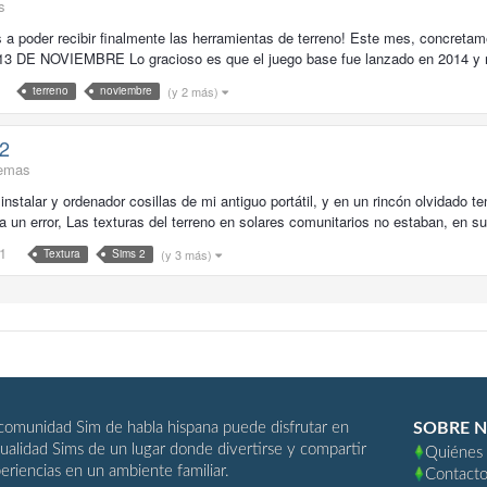
s
a poder recibir finalmente las herramientas de terreno! Este mes, concretame
3 DE NOVIEMBRE Lo gracioso es que el juego base fue lanzado en 2014 y re
(y 2 más)
terreno
noviembre
 2
lemas
alar y ordenador cosillas de mi antiguo portátil, y en un rincón olvidado te
ia un error, Las texturas del terreno en solares comunitarios no estaban, en su 
1
(y 3 más)
Textura
Sims 2
comunidad Sim de habla hispana puede disfrutar en
SOBRE 
ualidad Sims de un lugar donde divertirse y compartir
Quiénes
eriencias en un ambiente familiar.
Contact