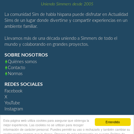
Uniendo Simmers desde 2005
La comunidad Sim de habla hispana puede disfrutar en Actualidad
Sims de un lugar donde divertirse y compartir experiencias en un
ambiente familiar.
Llevamos más de una década uniendo a Simmers de todo el
mundo y colaborando en grandes proyectos.
SOBRE NOSOTROS
Quiénes somos
Contacto
Normas
REDES SOCIALES
Facebook
X
YouTube
Instagram
Esta página web utiliza cookies para asegurar que obtenga la
Entendido
mejor experiencia. Las cookies no se utilizan para recoger
información de carácter personal. Puedes permitir su uso o rechazarlo y también cambiar su
ActualidadSims.com
configuración siempre que lo desee. Dispone de más información en nuestra Política de