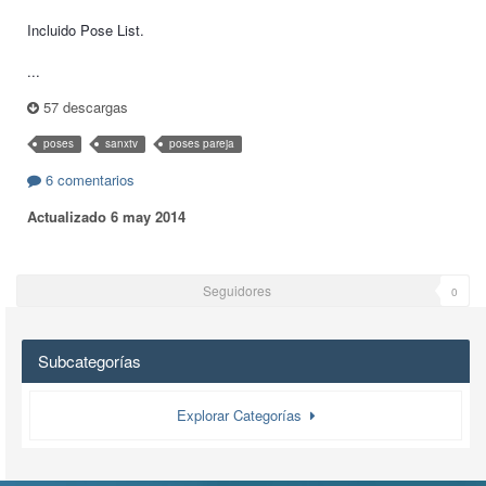
Incluido Pose List.
...
57 descargas
poses
sanxtv
poses pareja
6 comentarios
Actualizado
6 may 2014
Seguidores
0
Subcategorías
Explorar Categorías