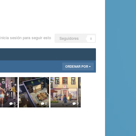
Inicia sesión para seguir esto
Seguidores
0
ORDENAR POR
0
0
0