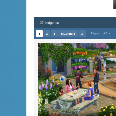
127 imágenes
Página 1 of 3
1
2
3
SIGUIENTE