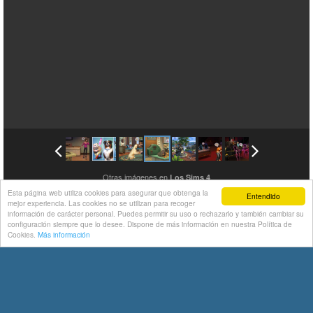
Otras imágenes en
Los Sims 4
Esta página web utiliza cookies para asegurar que obtenga la
Entendido
mejor experiencia. Las cookies no se utilizan para recoger
información de carácter personal. Puedes permitir su uso o rechazarlo y también cambiar su
configuración siempre que lo desee. Dispone de más información en nuestra Política de
Cookies.
Más información