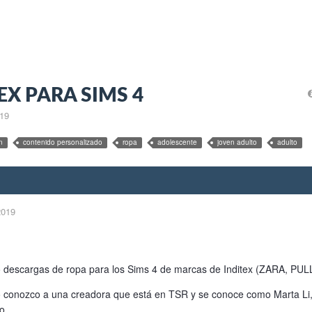
EX PARA SIMS 4
019
n
contenido personalizado
ropa
adolescente
joven adulto
adulto
2019
 descargas de ropa para los Sims 4 de marcas de Inditex (ZARA, PULL
 conozco a una creadora que está en TSR y se conoce como Marta Li, 
o.