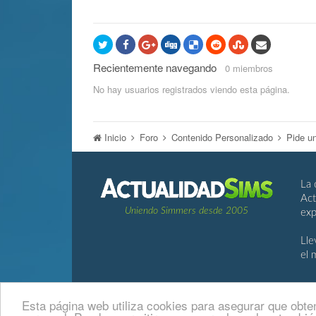
Recientemente navegando
0 miembros
No hay usuarios registrados viendo esta página.
Inicio
Foro
Contenido Personalizado
Pide u
La 
Act
Uniendo Simmers desde 2005
exp
Lle
el 
Esta página web utiliza cookies para asegurar que obten