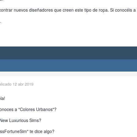
ontrar nuevos diseñadores que creen este tipo de ropa. Si conocéis 
.
blicado
12 abr 2019
ola!
onoces a "Colores Urbanos"?
"New Luxurious Sims?
ssFortuneSim" te dice algo?