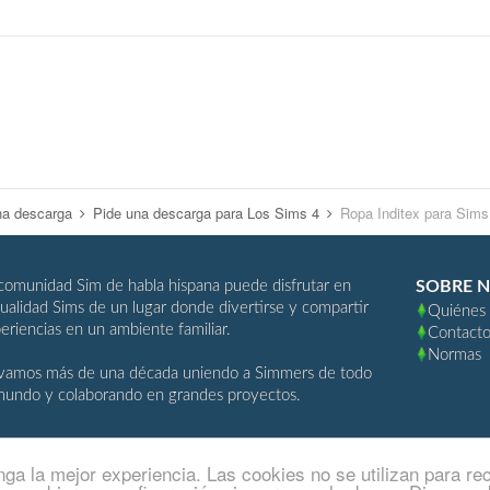
na descarga
Pide una descarga para Los Sims 4
Ropa Inditex para Sims
comunidad Sim de habla hispana puede disfrutar en
SOBRE 
ualidad Sims de un lugar donde divertirse y compartir
Quiénes
eriencias en un ambiente familiar.
Contact
Normas
vamos más de una década uniendo a Simmers de todo
mundo y colaborando en grandes proyectos.
ga la mejor experiencia. Las cookies no se utilizan para re
ActualidadSims.com