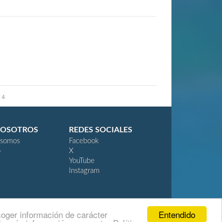
 4
NOSOTROS
REDES SOCIALES
 somos
Facebook
o
X
YouTube
Instagram
Entendido
coger información de carácter