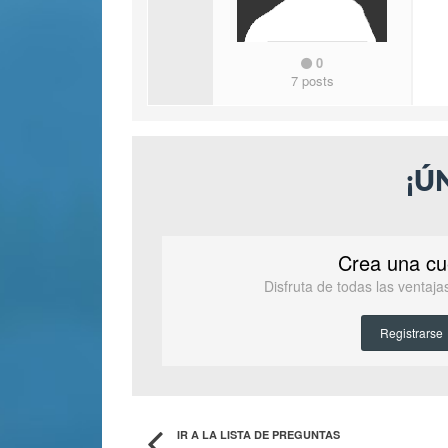
0
7 posts
¡Ú
Crea una cu
Disfruta de todas las ventaj
Registrarse
IR A LA LISTA DE PREGUNTAS