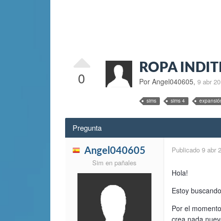
ROPA INDIT
0
Por Angel040605
,
9 abr 2
sims
sims 4
expansió
Pregunta
Publicado
9 abr 
Angel040605
Sim en pañales
Hola!
Estoy buscando
Por el momento
crea nada nuev