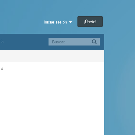
¡Únete!
Iniciar sesión
ía
 4