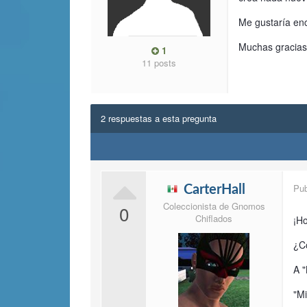
Me gustaría enc
Muchas gracias
1
11 posts
2 respuestas a esta pregunta
Pu
CarterHall
Coleccionista de Gnomos
0
Chiflados
¡H
¿C
A 
"Mi