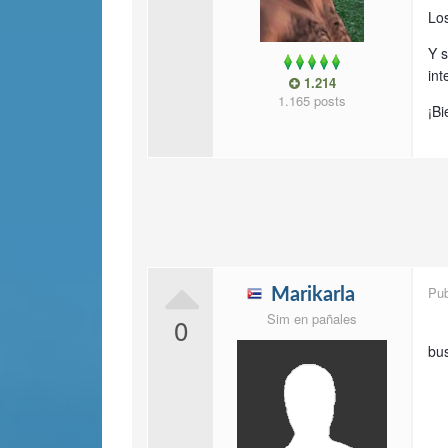
Lo
Y s
in
1.214
1.165 posts
¡Bi
Pu
Marikarla
Sim en pañales
0
bu