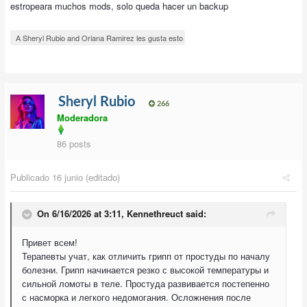
estropeara muchos mods, solo queda hacer un backup
A Sheryl Rubio and Oriana Ramirez les gusta esto
Sheryl Rubio
266
Moderadora
86 posts
Publicado
16 junio
(editado)
On 6/16/2026 at 3:11,
Kennethreuct
said:
Привет всем!
Терапевты учат, как отличить грипп от простуды по началу
болезни. Грипп начинается резко с высокой температуры и
сильной ломоты в теле. Простуда развивается постепенно
с насморка и легкого недомогания. Осложнения после