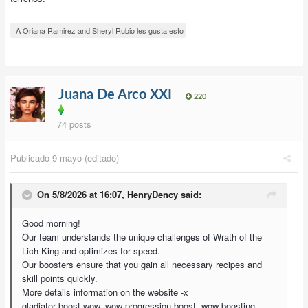
A Oriana Ramirez and Sheryl Rubio les gusta esto
Juana De Arco XXI
220
74 posts
Publicado
9 mayo
(editado)
On 5/8/2026 at 16:07,
HenryDency
said:
Good morning!
Our team understands the unique challenges of Wrath of the
Lich King and optimizes for speed.
Our boosters ensure that you gain all necessary recipes and
skill points quickly.
More details information on the website -x
gladiator boost wow, wow progression boost, wow boosting