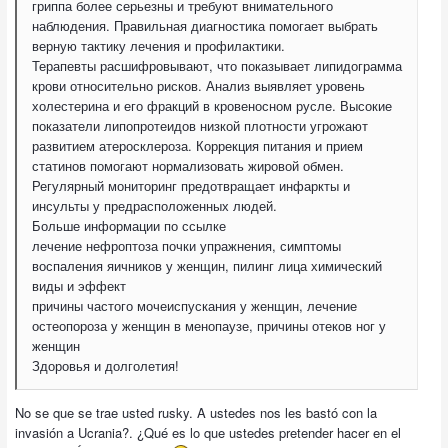
гриппа более серьезны и требуют внимательного
наблюдения. Правильная диагностика помогает выбрать
верную тактику лечения и профилактики.
Терапевты расшифровывают, что показывает липидограмма
крови относительно рисков. Анализ выявляет уровень
холестерина и его фракций в кровеносном русле. Высокие
показатели липопротеидов низкой плотности угрожают
развитием атеросклероза. Коррекция питания и прием
статинов помогают нормализовать жировой обмен.
Регулярный мониторинг предотвращает инфаркты и
инсульты у предрасположенных людей.
Больше информации по ссылке
лечение нефроптоза почки упражнения, симптомы
воспаления яичников у женщин, пилинг лица химический
виды и эффект
причины частого мочеиспускания у женщин, лечение
остеопороза у женщин в менопаузе, причины отеков ног у
женщин
Здоровья и долголетия!
No se que se trae usted rusky. A ustedes nos les bastó con la
invasión a Ucrania?. ¿Qué es lo que ustedes pretender hacer en el