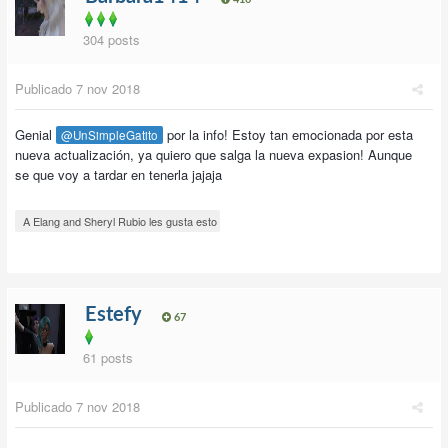
304 posts
Publicado
7 nov 2018
Genial
por la info! Estoy tan emocionada por esta
@UnSimpleGatito
nueva actualización, ya quiero que salga la nueva expasion! Aunque
se que voy a tardar en tenerla jajaja
A Elang and Sheryl Rubio les gusta esto
Estefy
67
61 posts
Publicado
7 nov 2018