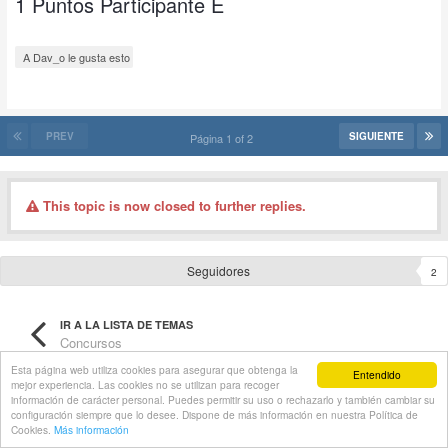
1 Puntos Participante E
A Dav_o le gusta esto
PREV
SIGUIENTE
Página 1 of 2
This topic is now closed to further replies.
Seguidores
2
IR A LA LISTA DE TEMAS
Concursos
Esta página web utiliza cookies para asegurar que obtenga la
Entendido
mejor experiencia. Las cookies no se utilizan para recoger
información de carácter personal. Puedes permitir su uso o rechazarlo y también cambiar su
configuración siempre que lo desee. Dispone de más información en nuestra Política de
Cookies.
Más información