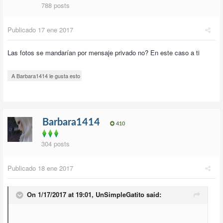
788 posts
Publicado
17 ene 2017
Las fotos se mandarían por mensaje privado no? En este caso a ti
A Barbara1414 le gusta esto
Barbara1414
410
304 posts
Publicado
18 ene 2017
On 1/17/2017 at 19:01,
UnSimpleGatito
said: