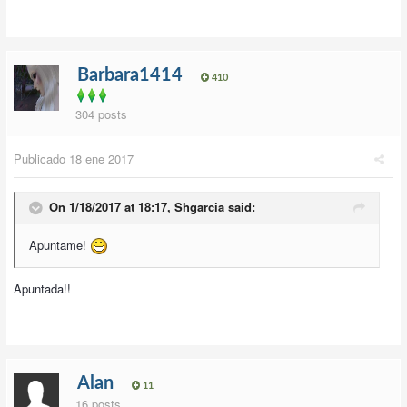
Barbara1414
410
304 posts
Publicado
18 ene 2017
On 1/18/2017 at 18:17,
Shgarcia
said:
Apuntame!
Apuntada!!
Alan
11
16 posts