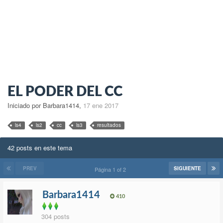
EL PODER DEL CC
Iniciado por Barbara1414
,
17 ene 2017
ls4
ls2
cc
ls3
resultados
42 posts en este tema
PREV
SIGUIENTE
Página 1 of 2
Barbara1414
410
304 posts