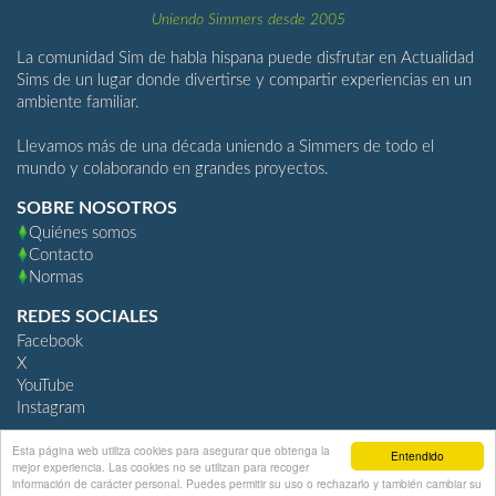
Uniendo Simmers desde 2005
La comunidad Sim de habla hispana puede disfrutar en Actualidad
Sims de un lugar donde divertirse y compartir experiencias en un
ambiente familiar.
Llevamos más de una década uniendo a Simmers de todo el
mundo y colaborando en grandes proyectos.
SOBRE NOSOTROS
Quiénes somos
Contacto
Normas
REDES SOCIALES
Facebook
X
YouTube
Instagram
Esta página web utiliza cookies para asegurar que obtenga la
Entendido
mejor experiencia. Las cookies no se utilizan para recoger
ActualidadSims.com
información de carácter personal. Puedes permitir su uso o rechazarlo y también cambiar su