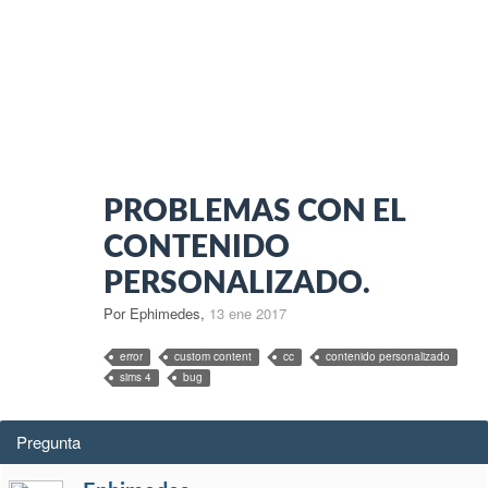
PROBLEMAS CON EL
CONTENIDO
PERSONALIZADO.
Por Ephimedes
,
13 ene 2017
error
custom content
cc
contenido personalizado
sims 4
bug
Pregunta