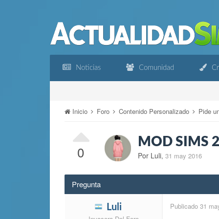
Noticias
Comunidad
Cr
Inicio
Foro
Contenido Personalizado
Pide u
MOD SIMS 
0
Por Luli
,
31 may 2016
Pregunta
Publicado
31 ma
Luli
Invasora Del Foro