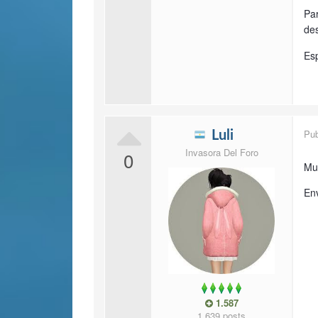
Par
des
Es
Pu
Luli
Invasora Del Foro
0
Muc
En
1.587
1.639 posts