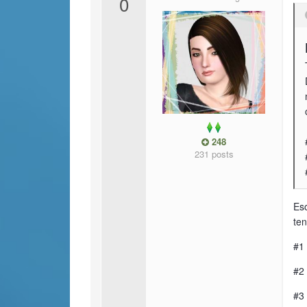
0
248
231 posts
Eso
ten
#1 
#2 
#3 