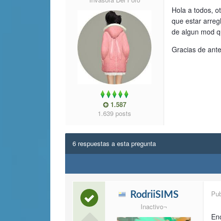
Hola a todos, o
que estar arreg
de algun mod qu
Gracias de ant
1.587
1.639 posts
6 respuestas a esta pregunta
Pu
RodriiSIMS
Inactivo¬
Enc