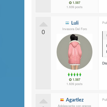
1.587
1.639 posts
Pu
Luli
Invasora Del Foro
0
Dis
1.587
1.639 posts
Pu
Agartlez
Adolescente con granos