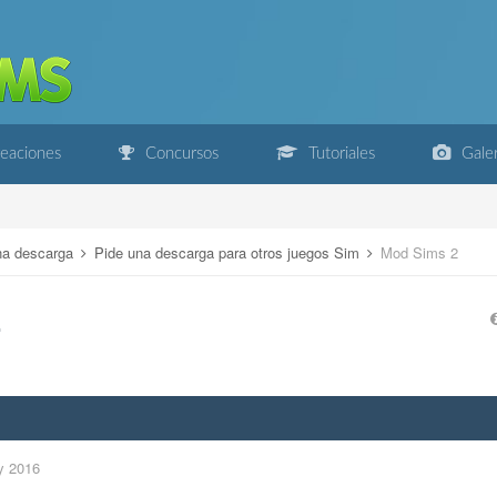
eaciones
Concursos
Tutoriales
Galer
na descarga
Pide una descarga para otros juegos Sim
Mod Sims 2
2
y 2016