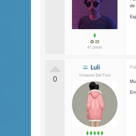
de 
Es
22
47 posts
Pu
Luli
Invasora Del Foro
0
Muc
En