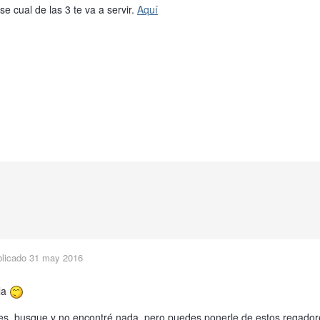
se cual de las 3 te va a servir.
Aquí
blicado
31 may 2016
la
es, busque y no encontré nada, pero puedes ponerle de estos regador