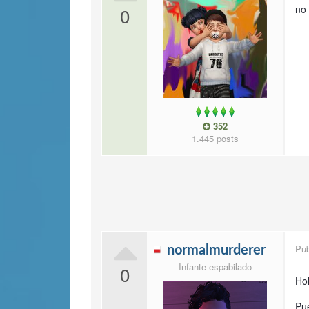
no 
0
352
1.445 posts
Pu
normalmurderer
Infante espabilado
0
Ho
Pu