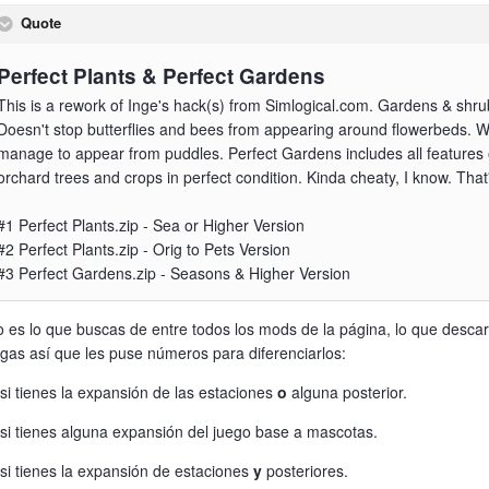
Quote
Perfect Plants & Perfect Gardens
This is a rework of Inge's hack(s) from Simlogical.com. Gardens & shrubs
Doesn't stop butterflies and bees from appearing around flowerbeds. Wi
manage to appear from puddles. Perfect Gardens includes all features of
orchard trees and crops in perfect condition. Kinda cheaty, I know. That
#1 Perfect Plants.zip - Sea or Higher Version
#2 Perfect Plants.zip - Orig to Pets Version
#3 Perfect Gardens.zip - Seasons & Higher Version
 es lo que buscas de entre todos los mods de la página, lo que desc
gas así que les puse números para diferenciarlos:
si tienes la expansión de las estaciones
o
alguna posterior.
si tienes alguna expansión del juego base a mascotas.
si tienes la expansión de estaciones
y
posteriores.