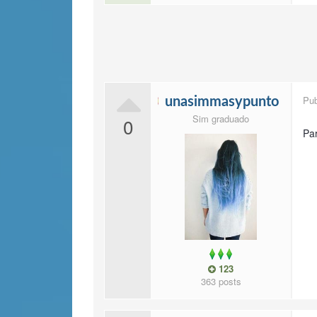
Pu
unasimmasypunto
Sim graduado
0
Par
123
363 posts