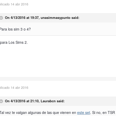
blicado
14 abr 2016
On 4/13/2016 at 19:37,
unasimmasypunto
said:
Para los sim 3 o 4?
 para Los Sims 2.
blicado
14 abr 2016
On 4/13/2016 at 21:10,
Laurabcn
said:
Tal vez te valgan algunas de las que vienen en
este set
. Si no, en TS