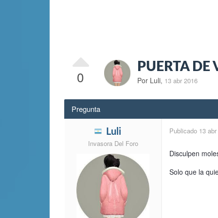
PUERTA DE 
0
Por Luli
,
13 abr 2016
Pregunta
Publicado
13 abr
Luli
Invasora Del Foro
Disculpen moles
Solo que la qu