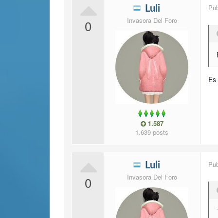
Pu
Luli
Invasora Del Foro
0
Es
1.587
1.639 posts
Pu
Luli
Invasora Del Foro
0