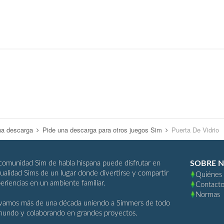
na descarga
Pide una descarga para otros juegos Sim
Puerta De Vidrio
comunidad Sim de habla hispana puede disfrutar en
SOBRE 
ualidad Sims de un lugar donde divertirse y compartir
Quiénes
eriencias en un ambiente familiar.
Contact
Normas
vamos más de una década uniendo a Simmers de todo
mundo y colaborando en grandes proyectos.