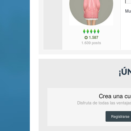
Muc
1.587
1.639 posts
¡Ú
Crea una cu
Disfruta de todas las ventaj
Registrarse