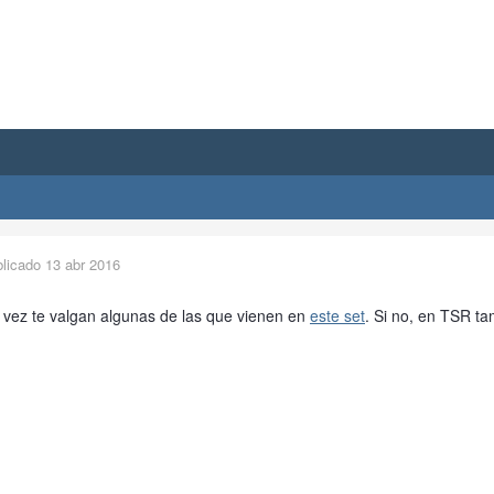
blicado
13 abr 2016
 vez te valgan algunas de las que vienen en
este set
. Si no, en TSR t