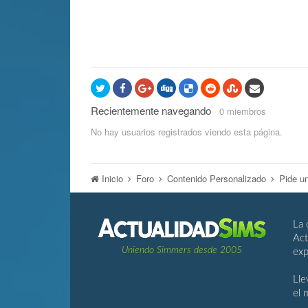
Recientemente navegando
0 miembros
No hay usuarios registrados viendo esta página.
Inicio
Foro
Contenido Personalizado
Pide u
La 
Act
Uniendo Simmers desde 2005
exp
Lle
el 