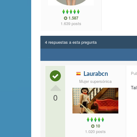
1.587
1.639 posts
4 respuestas a esta pregunta
Pu
Laurabcn
Mujer supersónica
Tal
0
10
1.020 posts