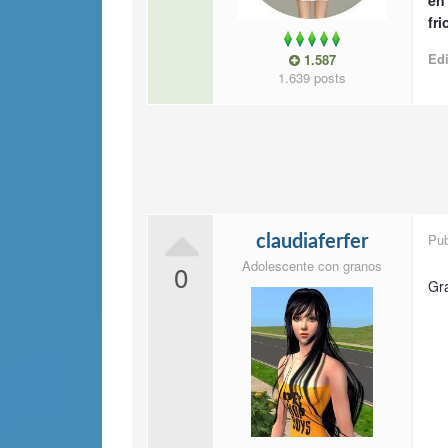
en
fri
Ed
1.587
1.639 posts
Pu
claudiaferfer
Adolescente con granos
0
Gra