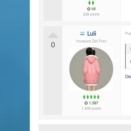
44
228 posts
Pu
Luli
Invasora Del Foro
0
Dis
1.587
1.639 posts