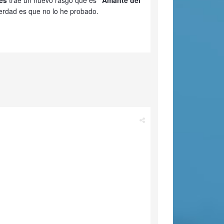
nes
trae un nuevo rasgo que es
"Amante del
erdad es que no lo he probado.