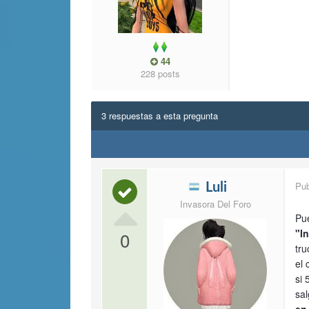
44
228 posts
3 respuestas a esta pregunta
Pu
Luli
Invasora Del Foro
Pue
"I
0
tr
el 
si 
sal