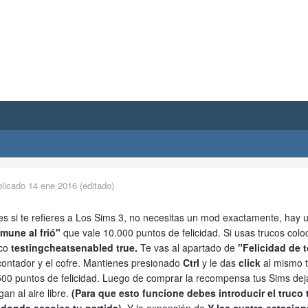
blicado
14 ene 2016
(editado)
s si te refieres a Los Sims 3, no necesitas un mod exactamente, hay 
nmune al frió"
que vale 10.000 puntos de felicidad. Si usas trucos col
uco
testingcheatsenabled true.
Te vas al apartado de
"Felicidad de t
contador y el cofre. Mantienes presionado
Ctrl
y le das
click
al mismo 
500 puntos de felicidad. Luego de comprar la recompensa tus Sims dej
gan al aire libre.
(Para que esto funcione debes introducir el truc