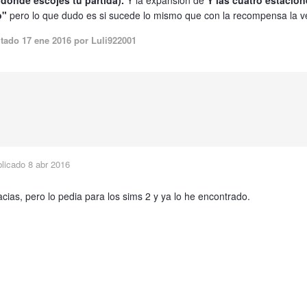
 donde escojes tu partida).
Y la expansión de
Y las cuatro estacio
o"
pero lo que dudo es si sucede lo mismo que con la recompensa la v
itado
17 ene 2016
por Luli922001
blicado
8 abr 2016
cias, pero lo pedia para los sims 2 y ya lo he encontrado.