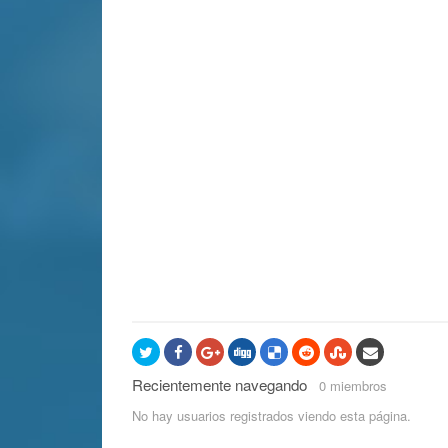
Recientemente navegando
0 miembros
No hay usuarios registrados viendo esta página.