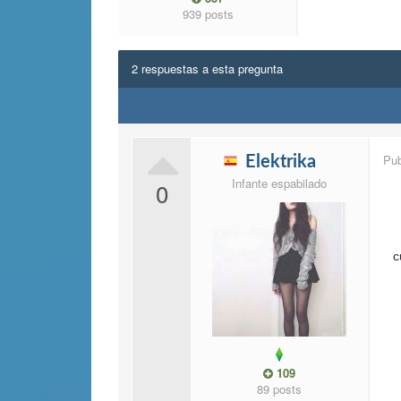
939 posts
2 respuestas a esta pregunta
Pu
Elektrika
Infante espabilado
0
c
109
89 posts