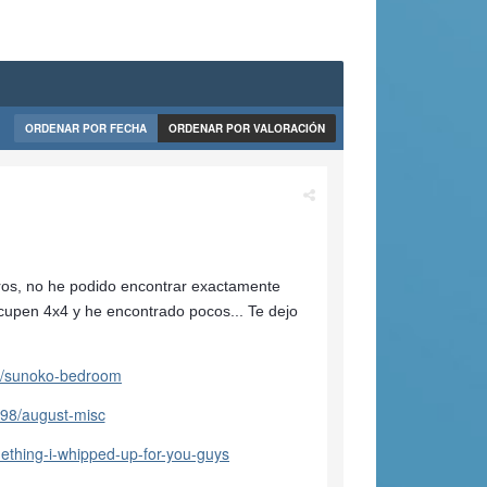
ORDENAR POR FECHA
ORDENAR POR VALORACIÓN
os, no he podido encontrar exactamente
cupen 4x4 y he encontrado pocos... Te dejo
.
03/sunoko-bedroom
298/august-misc
mething-i-whipped-up-for-you-guys