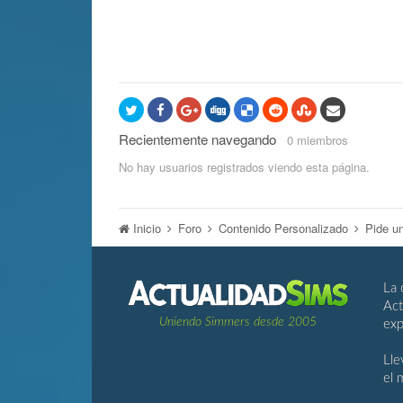
Recientemente navegando
0 miembros
No hay usuarios registrados viendo esta página.
Inicio
Foro
Contenido Personalizado
Pide u
La 
Act
Uniendo Simmers desde 2005
exp
Lle
el 