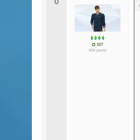
0
357
939 posts