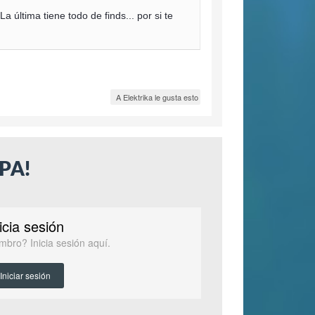
La última tiene todo de finds... por si te
A Elektrika le gusta esto
PA!
icia sesión
mbro? Inicia sesión aquí.
Iniciar sesión