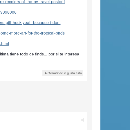
-recolors-of-the-bv-travel-poster-i
939398006
rs-gift-heck-yeah-because-i-dont
ome-more-art-for-the-tropical-birds
.html
tima tiene todo de finds... por si te interesa
A Geraldinec le gusta esto