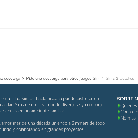
na descarga
Pide una descarga para otros juegos Sim
Sims 2 Cuadros
comunidad Sim de habla hispana puede disfrutar en
SOBRE 
ualidad Sims de un lugar donde divertirse y compartir
Quiénes
eriencias en un ambiente familiar.
Contact
Normas
vamos más de una década uniendo a Simmers de todo
mundo y colaborando en grandes proyectos.