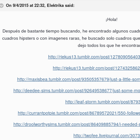
On 9/4/2015 at 22:32, Elektrika said:
¡Hola!
Después de bastante tiempo buscando, he encontrado algunos cuadr
cuadros hipsters o con imagenes raras, he buscado solo cuadros que
dejo todos los que he encontra
http://riekus13.tumblr.com/post/1278090564
http://riekus13.tumblr.com/post/127432586
http://maxisbea.tumblr.com/post/93505357679/just-a-little-so
http://deedee-sims.tumblr.com/post/92649538677/just-some-more
http://leaf-storm.tumblr.com/post/87
http://currantpotpie.tumblr.com/post/86789572021/550-follow
http://droolworthysims.tumblr.com/post/86409885794/i-needed-s
http://twofee.livejournal.com/3073