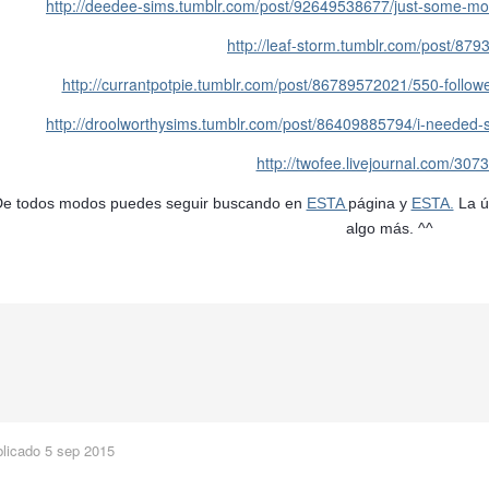
http://deedee-sims.tumblr.com/post/92649538677/just-some-more
http://leaf-storm.tumblr.com/post/87
http://currantpotpie.tumblr.com/post/86789572021/550-followe
http://droolworthysims.tumblr.com/post/86409885794/i-needed-s
http://twofee.livejournal.com/3073
e todos modos puedes seguir buscando en
ESTA
página y
ESTA.
La úl
algo más. ^^
blicado
5 sep 2015