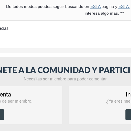
De todos modos puedes seguir buscando en
ESTA
página y
ESTA.
interesa algo más. ^^
acias
NETE A LA COMUNIDAD Y PARTICI
Necesitas ser miembro para poder comentar.
enta
In
as de ser miembro.
¿Ya eres mie