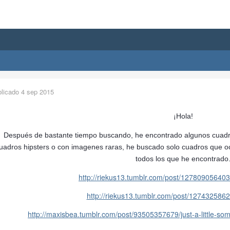
blicado
4 sep 2015
¡Hola!
Después de bastante tiempo buscando, he encontrado algunos cuadr
uadros hipsters o con imagenes raras, he buscado solo cuadros que o
todos los que he encontrado
http://riekus13.tumblr.com/post/1278090564
http://riekus13.tumblr.com/post/127432586
http://maxisbea.tumblr.com/post/93505357679/just-a-little-so