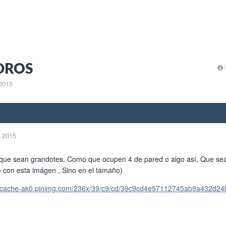
DROS
2015
 2015
que sean grandotes, Como que ocupen 4 de pared o algo así, Que sea
 con esta imágen , Sino en el tamaño)
a-cache-ak0.pinimg.com/236x/39/c9/cd/39c9cd4e57112745ab9a432d24