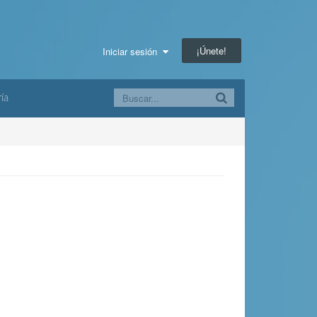
¡Únete!
Iniciar sesión
ía