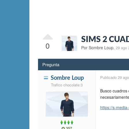
SIMS 2 CUA
0
Por Sombre Loup
,
29 ago 
Pregunta
Publicado
29 ago
Sombre Loup
Trafico chocolate:3
Busco cuadros 
necesariamente
https://s-medi
357