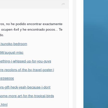
os, no he podido encontrar exactamente
 ocupen 4x4 y he encontrado pocos... Te
do.
03/sunoko-bedroom
298/august-misc
mething-i-whipped-up-for-you-guys
-recolors-of-the-bv-travel-poster-i
939398006
ers-gift-heck-yeah-because-i-dont
ome-more-art-for-the-tropical-birds
.html