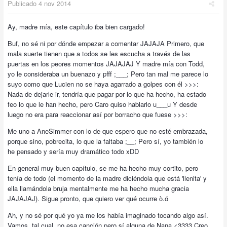
Publicado
4 nov 2014
Ay, madre mía, este capítulo iba bien cargado!
Buf, no sé ni por dónde empezar a comentar JAJAJA Primero, que
mala suerte tienen que a todos se les escucha a través de las
puertas en los peores momentos JAJAJAJ Y madre mía con Todd,
yo le consideraba un buenazo y pfff ;___; Pero tan mal me parece lo
suyo como que Lucien no se haya agarrado a golpes con él >>>:
Nada de dejarle ir, tendría que pagar por lo que ha hecho, ha estado
feo lo que le han hecho, pero Caro quiso hablarlo u___u Y desde
luego no era para reaccionar así por borracho que fuese >>>:
Me uno a AneSimmer con lo de que espero que no esté embrazada,
porque sino, pobrecita, lo que la faltaba ;__; Pero sí, yo también lo
he pensado y sería muy dramático todo xDD
En general muy buen capítulo, se me ha hecho muy cortito, pero
tenía de todo (el momento de la madre diciéndola que está 'llenita' y
ella llamándola bruja mentalmente me ha hecho mucha gracia
JAJAJAJ). Sigue pronto, que quiero ver qué ocurre ò.ó
Ah, y no sé por qué yo ya me los había imaginado tocando algo así.
Vamos, tal cual, no esa canción pero sí alguna de Nana <3333 Creo