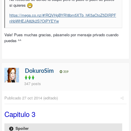
si quieres
https://mega.co.nz/#!RQVHgBYR!8bm5XTb_hK5aCtoZ5DIRPF
nhbWHEJA82k2S7OiPYEYw
Vale! Pues muchas gracias, pásamelo por mensaje privado cuando
puedas ^^
DokuroSim
319
347 posts
Publicado
27 oct 2014
(editado)
Capitulo 3
Spoiler