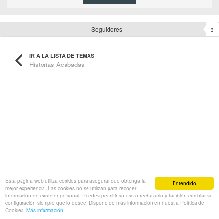
Seguidores
3
IR A LA LISTA DE TEMAS
Historias Acabadas
Esta página web utiliza cookies para asegurar que obtenga la
Entendido
mejor experiencia. Las cookies no se utilizan para recoger
información de carácter personal. Puedes permitir su uso o rechazarlo y también cambiar su
configuración siempre que lo desee. Dispone de más información en nuestra Política de
Cookies.
Más información