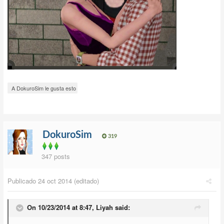
A DokuroSim le gusta esto
DokuroSim
319
347 posts
Publicado
24 oct 2014
(editado)
On 10/23/2014 at 8:47, Liyah said: