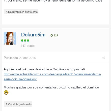
Y, por cierto, se me hace muy ameno leerla en forma de cómic <333
A DokuroSim le gusta esto
DokuroSim
319
347 posts
Publicado
29 oct 2014
Aqui esta el link para descargar a Carolina como prometi
http://www.actualidadsims.com/descargas/file/215-carolina-addams-
serie-ridicula-obsesion/
Muchas gracias por sus comentarios, proximo capitulo el domingo
A Camiii le gusta esto