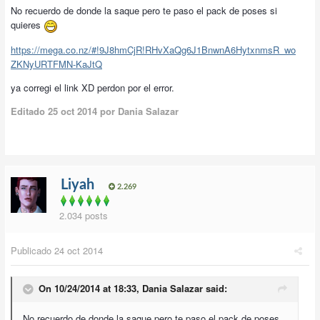
No recuerdo de donde la saque pero te paso el pack de poses si
quieres
https://mega.co.nz/#!9J8hmCjR!RHvXaQg6J1BnwnA6HytxnmsR_wo
ZKNyURTFMN-KaJtQ
ya corregi el link XD perdon por el error.
Editado
25 oct 2014
por Dania Salazar
Liyah
2.269
2.034 posts
Publicado
24 oct 2014
On 10/24/2014 at 18:33, Dania Salazar said:
No recuerdo de donde la saque pero te paso el pack de poses