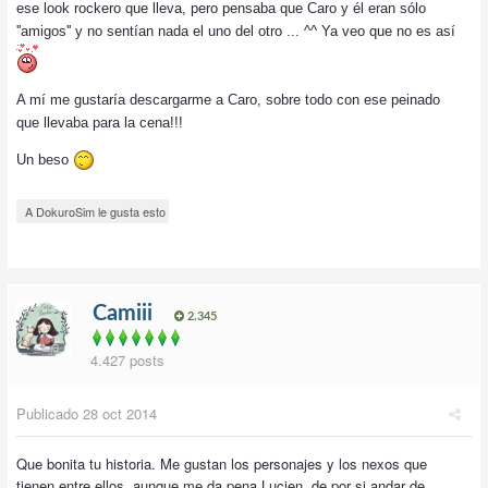
ese look rockero que lleva, pero pensaba que Caro y él eran sólo
''amigos'' y no sentían nada el uno del otro ... ^^ Ya veo que no es así
A mí me gustaría descargarme a Caro, sobre todo con ese peinado
que llevaba para la cena!!!
Un beso
A DokuroSim le gusta esto
Camiii
2.345
4.427 posts
Publicado
28 oct 2014
Que bonita tu historia. Me gustan los personajes y los nexos que
tienen entre ellos, aunque me da pena Lucien, de por si andar de