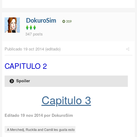
DokuroSim
319
347 posts
Publicado
19 oct 2014
(editado)
CAPITULO 2
Spoiler
Capitulo 3
Editado
19 nov 2014
por DokuroSim
A Merchedj, Rucklia and Camiii les gusta esto