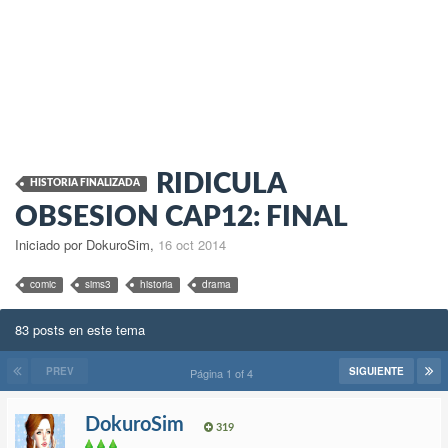
RIDICULA
HISTORIA FINALIZADA
OBSESION CAP12: FINAL
Iniciado por DokuroSim
,
16 oct 2014
comic
sims3
historia
drama
83 posts en este tema
PREV
SIGUIENTE
Página 1 of 4
DokuroSim
319