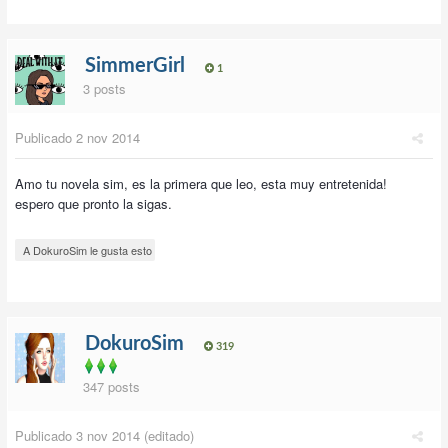
SimmerGirl
1
3 posts
Publicado
2 nov 2014
Amo tu novela sim, es la primera que leo, esta muy entretenida!
espero que pronto la sigas.
A DokuroSim le gusta esto
DokuroSim
319
347 posts
Publicado
3 nov 2014
(editado)