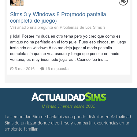
Sims 3 y Windows 8 Pro(modo pantalla
completa de juego)
Viri añadió una pregunta en
Problemas de Los Sims 3
¡Hola! Postee mi duda en otro tema pero yo creo que como es
antiguo no ha perfilado en el foro je,je. Pues eso chicos, mi juego
instalado en windows 8 no me deja jugar al modo pantalla
completa sin que se vea oscuro y tengo que ponerlo en modo
ventana, es muy incómodo jugar así. Cuando iba inst...
5 mar 2016
16 respuestas
Uniendo Simmers desde 2005
La comunidad Sim de habla hispana puede disfrutar en Actualidad
Sims de un lugar donde divertirse y compartir experiencias en un
ambiente familiar.