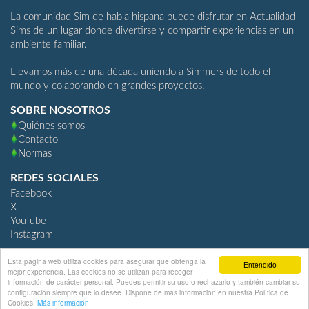
La comunidad Sim de habla hispana puede disfrutar en Actualidad
Sims de un lugar donde divertirse y compartir experiencias en un
ambiente familiar.
Llevamos más de una década uniendo a Simmers de todo el
mundo y colaborando en grandes proyectos.
SOBRE NOSOTROS
Quiénes somos
Contacto
Normas
REDES SOCIALES
Facebook
X
YouTube
Instagram
Esta página web utiliza cookies para asegurar que obtenga la
Entendido
mejor experiencia. Las cookies no se utilizan para recoger
ActualidadSims.com
información de carácter personal. Puedes permitir su uso o rechazarlo y también cambiar su
configuración siempre que lo desee. Dispone de más información en nuestra Política de
Community Software by Invision Power Services, Inc.
Cookies.
Más información