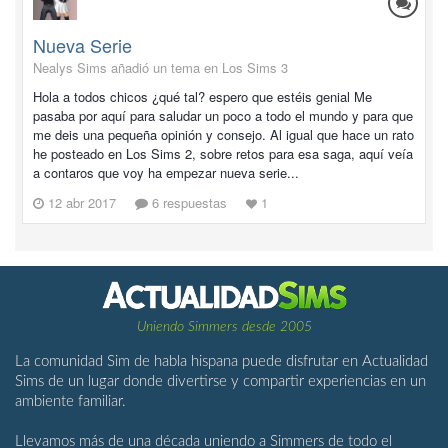
Nueva Serie
Nealys Sims añadió un tema en
Los Sims 3
Hola a todos chicos ¿qué tal? espero que estéis genial Me
pasaba por aquí para saludar un poco a todo el mundo y para que
me deis una pequeña opinión y consejo. Al igual que hace un rato
he posteado en Los Sims 2, sobre retos para esa saga, aquí veía
a contaros que voy ha empezar nueva serie...
12 abr 2017
6 respuestas
1
Uniendo Simmers desde 2005
La comunidad Sim de habla hispana puede disfrutar en Actualidad
Sims de un lugar donde divertirse y compartir experiencias en un
ambiente familiar.
Llevamos más de una década uniendo a Simmers de todo el