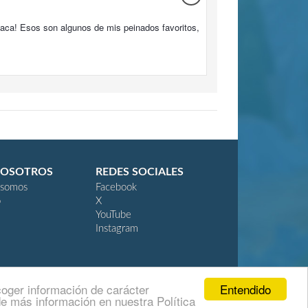
 aca! Esos son algunos de mis peinados favoritos,
NOSOTROS
REDES SOCIALES
 somos
Facebook
o
X
YouTube
Instagram
Entendido
coger información de carácter
e más información en nuestra Política