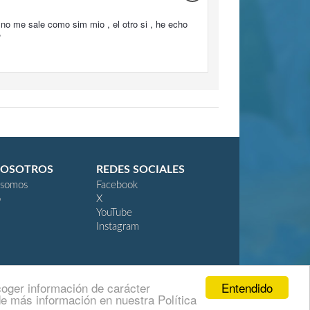
o me sale como sim mio , el otro si , he echo
?
NOSOTROS
REDES SOCIALES
 somos
Facebook
o
X
YouTube
Instagram
Entendido
coger información de carácter
e más información en nuestra Política