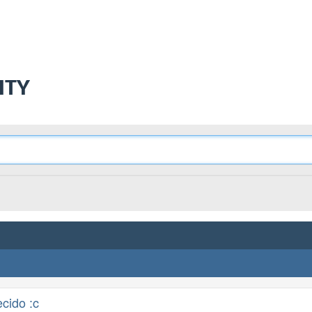
ITY
cido :c