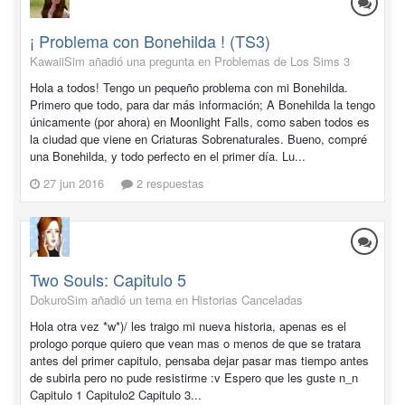
¡ Problema con Bonehilda ! (TS3)
KawaiiSim añadió una pregunta en
Problemas de Los Sims 3
Hola a todos! Tengo un pequeño problema con mi Bonehilda.
Primero que todo, para dar más información; A Bonehilda la tengo
únicamente (por ahora) en Moonlight Falls, como saben todos es
la ciudad que viene en Criaturas Sobrenaturales. Bueno, compré
una Bonehilda, y todo perfecto en el primer día. Lu...
27 jun 2016
2 respuestas
Two Souls: Capitulo 5
DokuroSim añadió un tema en
Historias Canceladas
Hola otra vez *w*)/ les traigo mi nueva historia, apenas es el
prologo porque quiero que vean mas o menos de que se tratara
antes del primer capitulo, pensaba dejar pasar mas tiempo antes
de subirla pero no pude resistirme :v Espero que les guste n_n
Capitulo 1 Capitulo2 Capitulo 3...