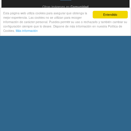
Otras imágenes en
Comunidad
Esta página web utiliza cookies para asegurar que obtenga la
Entendido
mejor experiencia. Las cookies no se utilizan para recoger
información de carácter personal. Puedes permitir su uso o rechazarlo y también cambiar su
configuración siempre que lo desee. Dispone de más información en nuestra Política de
Cookies.
Más información