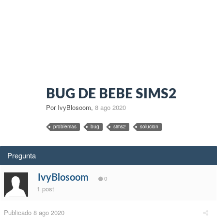
BUG DE BEBE SIMS2
Por IvyBlosoom
,
8 ago 2020
problemas
bug
sims2
solucion
Pregunta
IvyBlosoom
0
1 post
Publicado
8 ago 2020