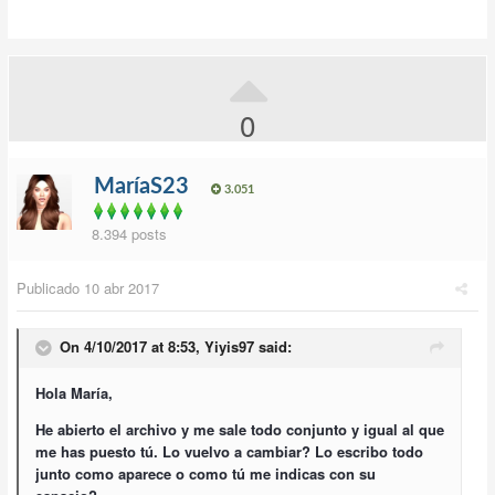
0
MaríaS23
3.051
8.394 posts
Publicado
10 abr 2017
On 4/10/2017 at 8:53,
Yiyis97
said:
Hola María,
He abierto el archivo y me sale todo conjunto y igual al que
me has puesto tú. Lo vuelvo a cambiar? Lo escribo todo
junto como aparece o como tú me indicas con su