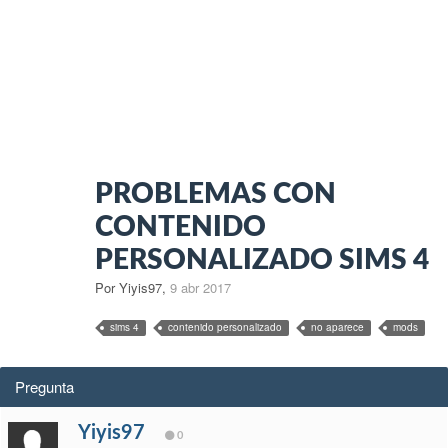
PROBLEMAS CON
CONTENIDO
PERSONALIZADO SIMS 4
Por Yiyis97
,
9 abr 2017
sims 4
contenido personalizado
no aparece
mods
Pregunta
Yiyis97
0