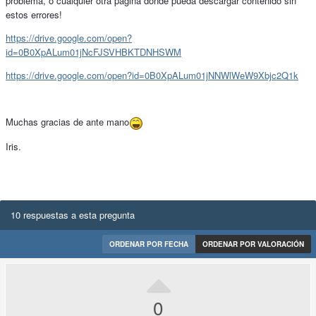
problema, o cualquier otra página donde pueda descargar contenido sin
estos errores!
https://drive.google.com/open?
id=0B0XpALum01jNcFJSVHBKTDNHSWM
https://drive.google.com/open?id=0B0XpALum01jNNWlWeW9Xbjc2Q1k
Muchas gracias de ante mano
Iris.
10 respuestas a esta pregunta
ORDENAR POR FECHA
ORDENAR POR VALORACIÓN
0