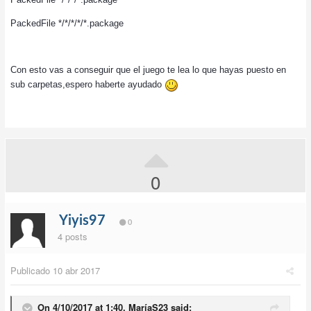
PackedFile */*/*/*/*.package
Con esto vas a conseguir que el juego te lea lo que hayas puesto en
sub carpetas,espero haberte ayudado
0
Yiyis97
0
4 posts
Publicado
10 abr 2017
On 4/10/2017 at 1:40,
MaríaS23
said: