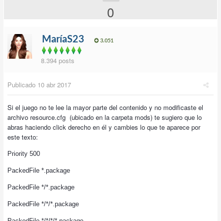
0
MaríaS23
3.051
8.394 posts
Publicado
10 abr 2017
Si el juego no te lee la mayor parte del contenido y no modificaste el
archivo resource.cfg (ubicado en la carpeta mods) te sugiero que lo
abras haciendo click derecho en él y cambies lo que te aparece por
este texto:
Priority 500
PackedFile *.package
PackedFile */*.package
PackedFile */*/*.package
PackedFile */*/*/*.package