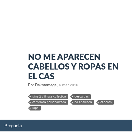
NO ME APARECEN
CABELLOS Y ROPAS EN
EL CAS
Por Dakotamega
,
6 mar 2016
sims 2 ultimate collection
descargas
contenido personalizado
no aparecen
cabellos
ropa
Pregunta