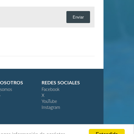
Enviar
NOSOTROS
REDES SOCIALES
 somos
Facebook
o
X
YouTube
Instagram
Entendido
coger información de carácter