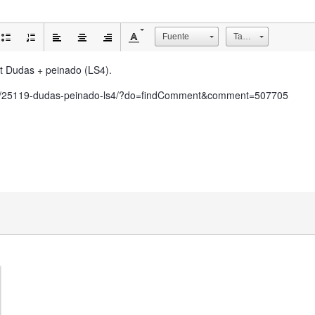
Fuente
Tamaño
 at Dudas + peinado (LS4).
pic/25119-dudas-peinado-ls4/?do=findComment&comment=507705