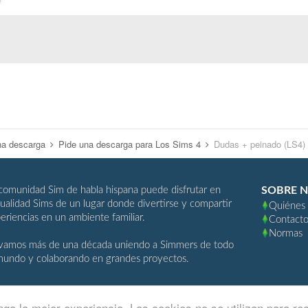
na descarga
Pide una descarga para Los Sims 4
Dudas + peinado (LS4)
comunidad Sim de habla hispana puede disfrutar en
SOBRE 
ualidad Sims de un lugar donde divertirse y compartir
Quiénes
eriencias en un ambiente familiar.
Contact
Normas
vamos más de una década uniendo a Simmers de todo
mundo y colaborando en grandes proyectos.
ga la mejor experiencia. Las cookies no se utilizan para re