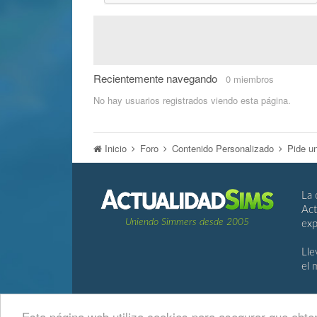
Recientemente navegando
0 miembros
No hay usuarios registrados viendo esta página.
Inicio
Foro
Contenido Personalizado
Pide u
La 
Act
Uniendo Simmers desde 2005
exp
Lle
el 
Esta página web utiliza cookies para asegurar que obten