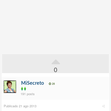
0
MiSecreto
28
191 posts
Publicado
21 ago 2013