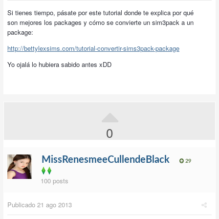
Si tienes tiempo, pásate por este tutorial donde te explica por qué
son mejores los packages y cómo se convierte un sim3pack a un
package:
http://bettylexsims.com/tutorial-convertir-sims3pack-package
Yo ojalá lo hubiera sabido antes xDD
0
MissRenesmeeCullendeBlack
29
100 posts
Publicado
21 ago 2013