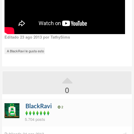
Editado
23 ago 2013
por TathySims
A BlackRavi le gusta esto
0
BlackRavi
2
5.704 posts
Publicado
24 ago 2013