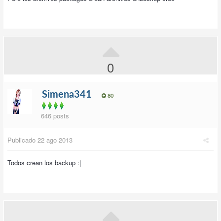
0
Simena341
80
646 posts
Publicado
22 ago 2013
Todos crean los backup :|