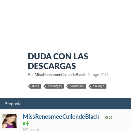
DUDA CON LAS
DESCARGAS
Por MissRenesmeeCullendeBlack
,
21 ago 2013
duda
descargas
sims3pack
package
Pregunta
MissRenesmeeCullendeBlack
29
100 posts