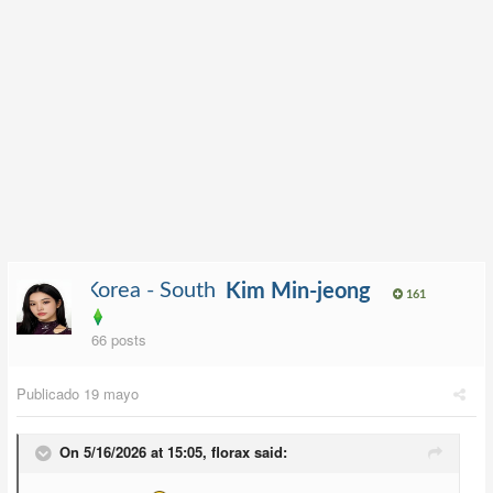
Kim Min-jeong
161
66 posts
Publicado
19 mayo
On 5/16/2026 at 15:05,
florax
said: