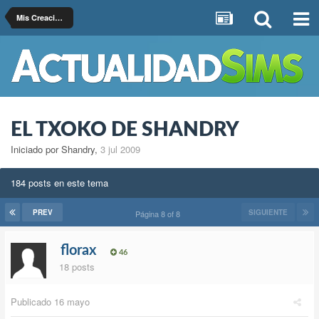
Mis Creaciones
EL TXOKO DE SHANDRY
Iniciado por Shandry
,
3 jul 2009
184 posts en este tema
PREV
SIGUIENTE
Página 8 of 8
florax
46
18 posts
Publicado
16 mayo