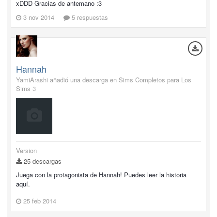
xDDD Gracias de antemano :3
3 nov 2014
5 respuestas
Hannah
YamiArashi añadió una descarga en
Sims Completos para Los
Sims 3
Version
25 descargas
Juega con la protagonista de Hannah! Puedes leer la historia
aquí.
25 feb 2014