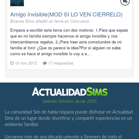
Amigo invisible(MOD SI LO VEN CIERRELO)
Brianna Sims añadió un tema en
Concursos
Empeze a escribir este tema con dos motivos: 1.Para que sepais
que en mi familia siempre hacemos el amigo invisible y nos
intercambiamos regalos. 2.¡Para traer esta comstumbre de mi
familia al foro! ¿Que os parece la idea?Por si alguien no sabe
como se hace el amigo invisible lo voy a e...
10 nov 2012
17 respuestas
Uniendo Simmers desde 2005
La comunidad Sim de habla hispana puede disfrutar en Actualidad
Sims de un lugar donde divertirse y compartir experiencias en un
ambiente familiar.
Llevamos más de una década uniendo a Simmers de todo el