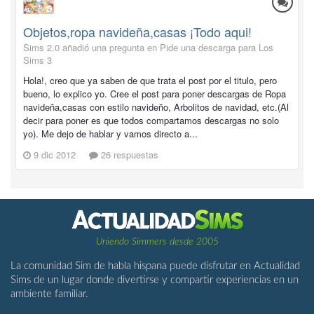
Objetos,ropa navideña,casas ¡Todo aqui!
Sims 2.0 añadió una pregunta en
Pide una descarga para Los
Sims 3
Hola!, creo que ya saben de que trata el post por el titulo, pero
bueno, lo explico yo. Cree el post para poner descargas de Ropa
navideña,casas con estilo navideño, Arbolitos de navidad, etc.(Al
decir para poner es que todos compartamos descargas no solo
yo). Me dejo de hablar y vamos directo a...
9 dic 2012
26 respuestas
Uniendo Simmers desde 2005
La comunidad Sim de habla hispana puede disfrutar en Actualidad
Sims de un lugar donde divertirse y compartir experiencias en un
ambiente familiar.