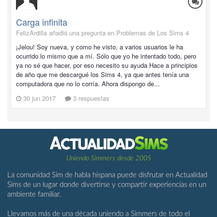
Carga infinita
FelizArdilla añadió una pregunta en
Problemas de Los Sims 4
¡Jelou! Soy nueva, y como he visto, a varios usuarios le ha
ocurrido lo mismo que a mí. Sólo que yo he intentado todo, pero
ya no sé que hacer, por eso necesito su ayuda Hace a principios
de año que me descargué los Sims 4, ya que antes tenía una
computadora que no lo corría. Ahora dispongo de...
30 jun 2017
3 respuestas
Uniendo Simmers desde 2005
La comunidad Sim de habla hispana puede disfrutar en Actualidad
Sims de un lugar donde divertirse y compartir experiencias en un
ambiente familiar.
Llevamos más de una década uniendo a Simmers de todo el