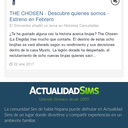
THE CHOSEN - Descubre quienes somos -
Estreno en Febrero
El Simventor añadió un tema en
Historias Canceladas
¿Te ha gustado alguna vez la historia acerca brujas? The Chosen
(La Elegida) trae mucho que contarte. El destino de estas ocho
brujitas se verá alterado según su rendimiento y sus decisiones
dentro de la casa Mystic. La legión dorada ha despertado, el
reclutamiento de ocho nuevas brujas quienes sacr...
22 ene 2017
Uniendo Simmers desde 2005
La comunidad Sim de habla hispana puede disfrutar en Actualidad
Sims de un lugar donde divertirse y compartir experiencias en un
ambiente familiar.