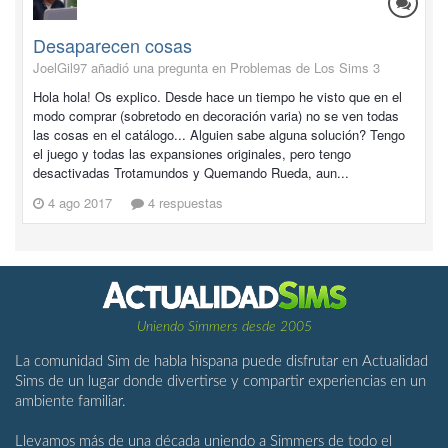
Desaparecen cosas
JoelGil97 añadió una pregunta en
Problemas de Los Sims 3
Hola hola! Os explico. Desde hace un tiempo he visto que en el
modo comprar (sobretodo en decoración varia) no se ven todas
las cosas en el catálogo... Alguien sabe alguna solución? Tengo
el juego y todas las expansiones originales, pero tengo
desactivadas Trotamundos y Quemando Rueda, aun...
4 ago 2017
4 respuestas
Uniendo Simmers desde 2005
La comunidad Sim de habla hispana puede disfrutar en Actualidad
Sims de un lugar donde divertirse y compartir experiencias en un
ambiente familiar.
Llevamos más de una década uniendo a Simmers de todo el