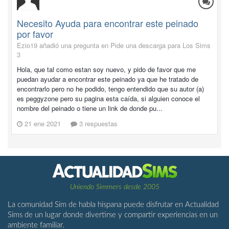
Necesito Ayuda para encontrar este peinado
por favor
Ezio19 añadió una pregunta en
Pide una descarga para Los Sims
3
Hola, que tal como estan soy nuevo, y pido de favor que me
puedan ayudar a encontrar este peinado ya que he tratado de
encontrarlo pero no he podido, tengo entendido que su autor (a)
es peggyzone pero su pagina esta caída, si alguien conoce el
nombre del peinado o tiene un link de donde pu...
21 ene 2021
3 respuestas
Uniendo Simmers desde 2005
La comunidad Sim de habla hispana puede disfrutar en Actualidad
Sims de un lugar donde divertirse y compartir experiencias en un
ambiente familiar.