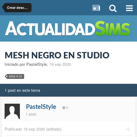
Crear descargas para Los Sims 4
MESH NEGRO EN STUDIO
Iniciado por PastelStyle
,
19 sep 2020
sims 4 cc
1 post en este tema
PastelStyle
0
1 post
Publicado
19 sep 2020
(editado)